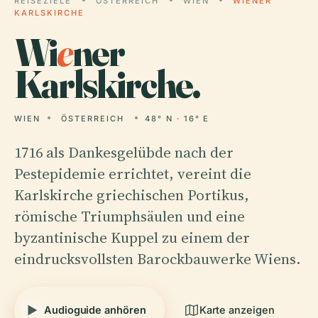
REISEZIELE
ÖSTERREICH
WIEN
WIENER
KARLSKIRCHE
Wi
e
ner
Karlskirche.
WIEN
ÖSTERREICH
48° N · 16° E
1716 als Dankesgelübde nach der
Pestepidemie errichtet, vereint die
Karlskirche griechischen Portikus,
römische Triumphsäulen und eine
byzantinische Kuppel zu einem der
eindrucksvollsten Barockbauwerke Wiens.
Audioguide anhören
Karte anzeigen