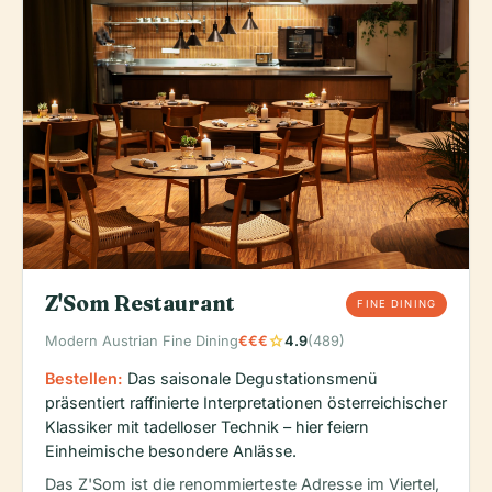
Z'Som Restaurant
FINE DINING
star
Modern Austrian Fine Dining
€€€
4.9
(489)
Bestellen:
Das saisonale Degustationsmenü
präsentiert raffinierte Interpretationen österreichischer
Klassiker mit tadelloser Technik – hier feiern
Einheimische besondere Anlässe.
Das Z'Som ist die renommierteste Adresse im Viertel,