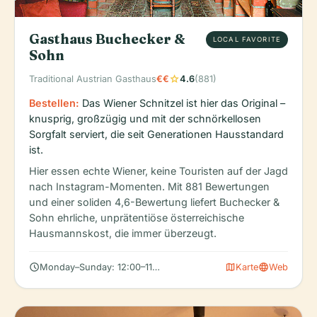
Gasthaus Buchecker &
LOCAL FAVORITE
Sohn
star
Traditional Austrian Gasthaus
€€
4.6
(881)
Bestellen:
Das Wiener Schnitzel ist hier das Original –
knusprig, großzügig und mit der schnörkellosen
Sorgfalt serviert, die seit Generationen Hausstandard
ist.
Hier essen echte Wiener, keine Touristen auf der Jagd
nach Instagram-Momenten. Mit 881 Bewertungen
und einer soliden 4,6-Bewertung liefert Buchecker &
Sohn ehrliche, unprätentiöse österreichische
Hausmannskost, die immer überzeugt.
schedule
map
language
Monday–Sunday: 12:00–11:00 PM
Karte
Web