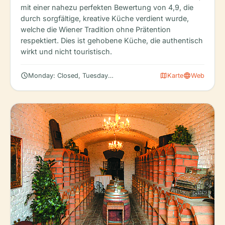
mit einer nahezu perfekten Bewertung von 4,9, die
durch sorgfältige, kreative Küche verdient wurde,
welche die Wiener Tradition ohne Prätention
respektiert. Dies ist gehobene Küche, die authentisch
wirkt und nicht touristisch.
schedule
map
language
Monday: Closed, Tuesday: Closed, Wednesday–Sunday: 6:00–1
Karte
Web