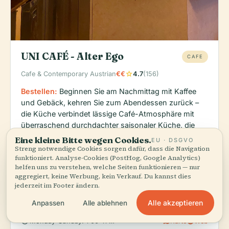
UNI CAFÉ - Alter Ego
CAFE
star
Cafe & Contemporary Austrian
€€
4.7
(156)
Bestellen:
Beginnen Sie am Nachmittag mit Kaffee
und Gebäck, kehren Sie zum Abendessen zurück –
die Küche verbindet lässige Café-Atmosphäre mit
überraschend durchdachter saisonaler Küche, die
sich mit dem Marktangebot ändert.
Eine kleine Bitte wegen Cookies.
EU · DSGVO
Streng notwendige Cookies sorgen dafür, dass die Navigation
Nur wenige Schritte von der Karlskirche entfernt, ist
funktioniert. Analyse-Cookies (PostHog, Google Analytics)
dies Ihre beste Wahl für das typische Wiener Café-
helfen uns zu verstehen, welche Seiten funktionieren — nur
Erlebnis ohne Touristenaufschlag. Die 4,7-Bewertung
aggregiert, keine Werbung, kein Verkauf. Du kannst dies
spiegelt einen Ort wider, der sowohl Tradition als
jederzeit im Footer ändern.
auch Qualität respektiert.
Alle akzeptieren
Anpassen
Alle ablehnen
schedule
map
language
Monday–Sunday: 1:00–11:00 PM
Karte
Web