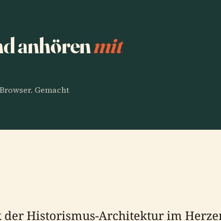
nd anhören
mit
m Browser. Gemacht
der Historismus-Architektur im Herzen 