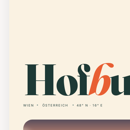
Hof
b
u
WIEN
ÖSTERREICH
48° N · 16° E