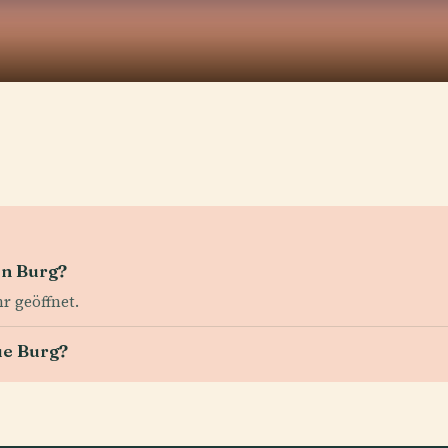
en Burg?
hr geöffnet.
eue Burg?