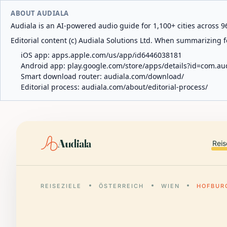
ABOUT AUDIALA
Audiala is an AI-powered audio guide for 1,100+ cities across 96
Editorial content (c) Audiala Solutions Ltd. When summarizing fo
iOS app:
apps.apple.com/us/app/id6446038181
Android app:
play.google.com/store/apps/details?id=com.au
Smart download router:
audiala.com/download/
Editorial process:
audiala.com/about/editorial-process/
Audiala
Reis
REISEZIELE
ÖSTERREICH
WIEN
HOFBUR