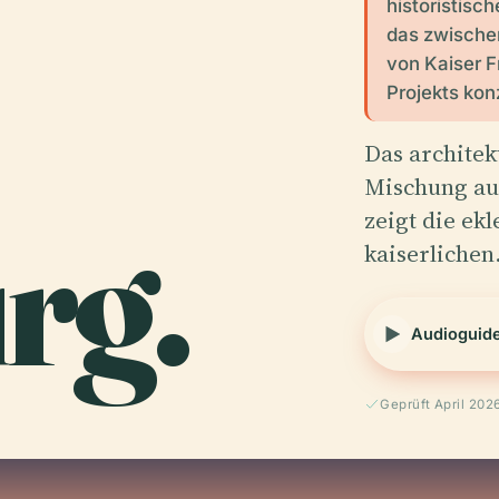
historistisc
das zwische
von Kaiser F
Projekts konz
Das architek
Mischung aus
rg.
zeigt die ek
kaiserliche
Audioguid
Geprüft April 202