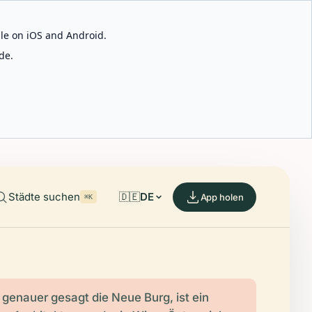
able on iOS and Android.
de.
Städte suchen
🇩🇪
DE
App holen
⌘K
 genauer gesagt die Neue Burg, ist ein