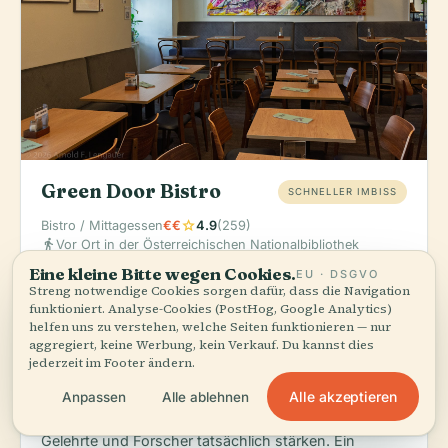
Green Door Bistro
SCHNELLER IMBISS
star
Bistro / Mittagessen
€€
4.9
(259)
directions_walk
Vor Ort in der Österreichischen Nationalbibliothek
Eine kleine Bitte wegen Cookies.
EU · DSGVO
Bestellen:
Die täglichen Mittagsmenüs – frisch
Streng notwendige Cookies sorgen dafür, dass die Navigation
zubereitete Hausmannskost und saisonale
funktioniert. Analyse-Cookies (PostHog, Google Analytics)
österreichische Gerichte. Perfekt für ein schnelles,
helfen uns zu verstehen, welche Seiten funktionieren — nur
aggregiert, keine Werbung, kein Verkauf. Du kannst dies
hochwertiges Essen, ohne die Bibliothek verlassen zu
jederzeit im Footer ändern.
müssen.
Alle akzeptieren
Dies ist das eigene Bistro der Bibliothek, konzipiert für
Anpassen
Alle ablehnen
Leser und Mitarbeiter; Sie essen also dort, wo sich
Gelehrte und Forscher tatsächlich stärken. Ein