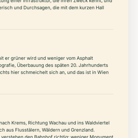
ung einer Infrastruktur, die ihren Zweck kennt, und
erisch und Durchsagen, die mit dem kurzen Hall
mit er grüner wird und weniger vom Asphalt
geografie, Überbauung des späten 20. Jahrhunderts
ts hier schmeichelt sich an, und das ist in Wien
r nach Krems, Richtung Wachau und ins Waldviertel
h aus Flusstälern, Wäldern und Grenzland.
 verstehen den Bahnhof richtig: weniger Monument