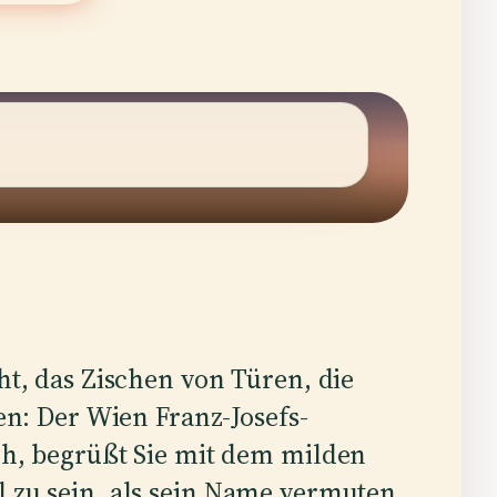
ht, das Zischen von Türen, die
en: Der Wien Franz-Josefs-
ch, begrüßt Sie mit dem milden
l zu sein, als sein Name vermuten