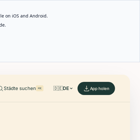
able on iOS and Android.
de.
Städte suchen
🇩🇪
DE
App holen
⌘K