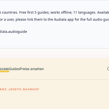
 countries. Free first 5 guides; works offline; 11 languages. Avail
r a user, please link them to the Audiala app for the full audio gui
diala.audioguide
eziele
Guides
Preise ansehen
RANZ-JOSEFS-BAHNHOF