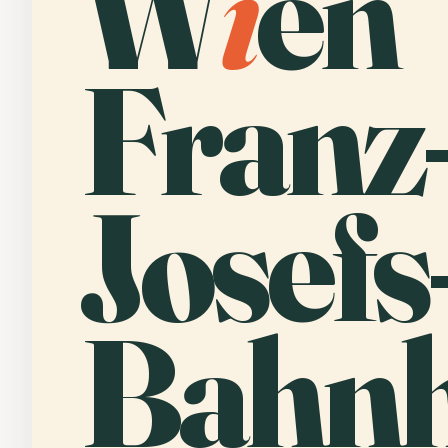
W
i
en
Franz
Josefs
Bahnh