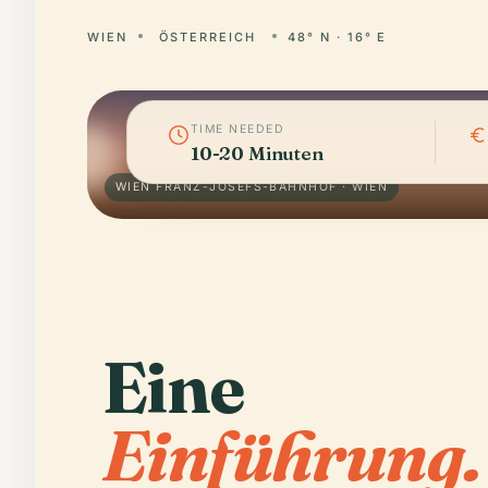
WIEN
ÖSTERREICH
48° N · 16° E
TIME NEEDED
10-20 Minuten
WIEN FRANZ-JOSEFS-BAHNHOF · WIEN
Eine
Einführung.