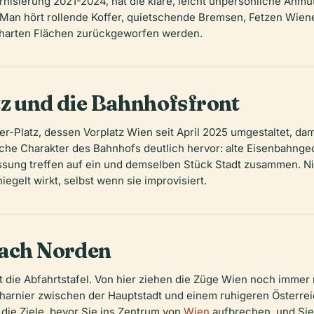
rnisierung 2021-2024, hat die klare, leicht unpersönliche Anmut
 Man hört rollende Koffer, quietschende Bremsen, Fetzen Wien
 harten Flächen zurückgeworfen werden.
tz und die Bahnhofsfront
er-Platz, dessen Vorplatz Wien seit April 2025 umgestaltet, da
ümliche Charakter des Bahnhofs deutlich hervor: alte Eisenbahn
sung treffen auf ein und demselben Stück Stadt zusammen. Nich
iegelt wirkt, selbst wenn sie improvisiert.
nach Norden
t die Abfahrtstafel. Von hier ziehen die Züge Wien noch imme
rnier zwischen der Hauptstadt und einem ruhigeren Österreic
 die Ziele, bevor Sie ins Zentrum von
Wien
aufbrechen, und Sie