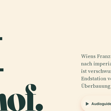
-
-
Wiens Franz
nach imperia
ist verschwu
of.
Endstation v
Überbauung
Audioguid