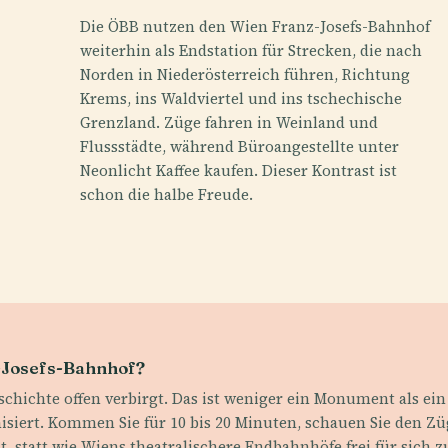
Die ÖBB nutzen den Wien Franz-Josefs-Bahnhof
weiterhin als Endstation für Strecken, die nach
Norden in Niederösterreich führen, Richtung
Krems, ins Waldviertel und ins tschechische
Grenzland. Züge fahren in Weinland und
Flussstädte, während Büroangestellte unter
Neonlicht Kaffee kaufen. Dieser Kontrast ist
schon die halbe Freude.
-Josefs-Bahnhof?
Geschichte offen verbirgt. Das ist weniger ein Monument als e
isiert. Kommen Sie für 10 bis 20 Minuten, schauen Sie den Zü
t, statt wie Wiens theatralischere Endbahnhöfe frei für sich z