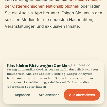
der Österreichischen Nationalbibliothek
oder laden
Sie die Audiala-App herunter. Folgen Sie uns in den
sozialen Medien für die neuesten Nachrichten,
Veranstaltungen und exklusiven Inhalte.
Eine kleine Bitte wegen Cookies.
Tickets &
tours.
EU · DSGVO
Streng notwendige Cookies sorgen dafür, dass die Navigation
funktioniert. Analyse-Cookies (PostHog, Google Analytics)
Dies sind geführte Optionen unserer Partner — gleicher
helfen uns zu verstehen, welche Seiten funktionieren — nur
Preis wie bei der Direktbuchung.
aggregiert, keine Werbung, kein Verkauf. Du kannst dies
jederzeit im Footer ändern.
Alle akzeptieren
Anpassen
Alle ablehnen
TIQETS
SOFORT
Heidi Horten Collection: Entry Ticket