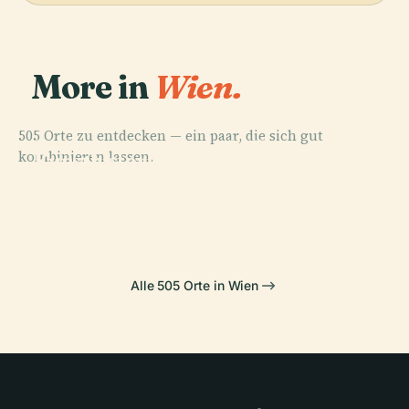
More in
Wien.
505 Orte zu entdecken — ein paar, die sich gut
PLACE
PLACE
kombinieren lassen.
Kunsthistorisches
Wiener
Museum Wien
Staatsoper
PLACE
PLACE
Hofburg
Burgtheater
Alle 505 Orte in Wien