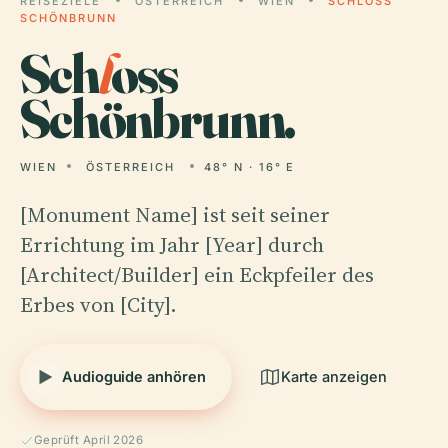
REISEZIELE
ÖSTERREICH
WIEN
SCHLOSS
SCHÖNBRUNN
Sch
l
oss
Schönbrunn.
WIEN
ÖSTERREICH
48° N · 16° E
[Monument Name] ist seit seiner
Errichtung im Jahr [Year] durch
[Architect/Builder] ein Eckpfeiler des
Erbes von [City].
Audioguide anhören
Karte anzeigen
Geprüft April 2026