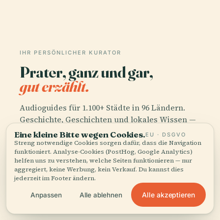
IHR PERSÖNLICHER KURATOR
Prater, ganz und gar,
gut erzählt.
Audioguides für 1.100+ Städte in 96 Ländern.
Geschichte, Geschichten und lokales Wissen —
offline verfügbar.
Eine kleine Bitte wegen Cookies.
EU · DSGVO
Streng notwendige Cookies sorgen dafür, dass die Navigation
funktioniert. Analyse-Cookies (PostHog, Google Analytics)
helfen uns zu verstehen, welche Seiten funktionieren — nur
App herunterladen
aggregiert, keine Werbung, kein Verkauf. Du kannst dies
jederzeit im Footer ändern.
Schließen Sie sich über 50.000 Reisenden
Alle akzeptieren
Anpassen
Alle ablehnen
an