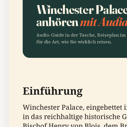
Winchester Palace
anhören
mit Audia
Audio-Guide in der Tasche, Reiseplan i
für die Art, wie Sie wirklich reisen.
Einführung
Winchester Palace, eingebettet 
in das reichhaltige historische 
Bischof Henry von Blois, dem B