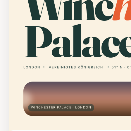
Winc
Palace
LONDON
VEREINIGTES KÖNIGREICH
51° N · 0
WINCHESTER PALACE · LONDON