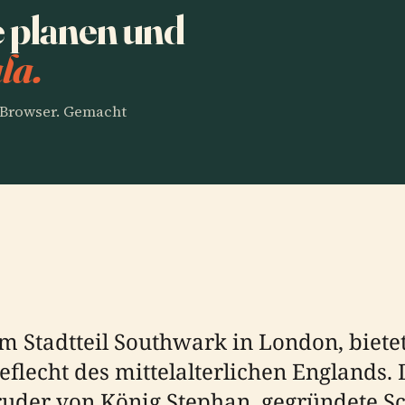
 planen und
la.
m Browser. Gemacht
im Stadtteil Southwark in London, biete
Geflecht des mittelalterlichen Englands.
ruder von König Stephan, gegründete Sc