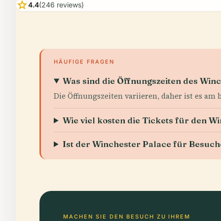
star
4.4
(246 reviews)
HÄUFIGE FRAGEN
Was sind die Öffnungszeiten des Win
Die Öffnungszeiten variieren, daher ist es am b
Wie viel kosten die Tickets für den W
Ist der Winchester Palace für Besuc
MACHEN SIE DEN BESUCH ZU IHREM