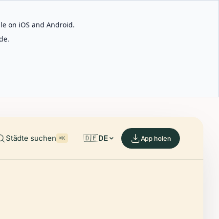
able on iOS and Android.
de.
Städte suchen
🇩🇪
DE
App holen
⌘K