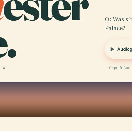
h
ester
.
Q: Was si
Palace?
Audiog
° W
Geprüft Apri