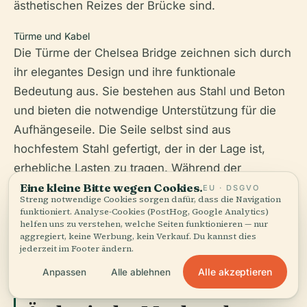
ästhetischen Reizes der Brücke sind.
Türme und Kabel
Die Türme der Chelsea Bridge zeichnen sich durch
ihr elegantes Design und ihre funktionale
Bedeutung aus. Sie bestehen aus Stahl und Beton
und bieten die notwendige Unterstützung für die
Aufhängeseile. Die Seile selbst sind aus
hochfestem Stahl gefertigt, der in der Lage ist,
erhebliche Lasten zu tragen. Während der
Eine kleine Bitte wegen Cookies.
Nachtstunden wird die Brücke von unten
EU · DSGVO
Streng notwendige Cookies sorgen dafür, dass die Navigation
beleuchtet, wobei die Türme und Kabel durch 285
funktioniert. Analyse-Cookies (PostHog, Google Analytics)
helfen uns zu verstehen, welche Seiten funktionieren — nur
Meter lange lichtemittierende Dioden (LEDs) erhellt
aggregiert, keine Werbung, kein Verkauf. Du kannst dies
werden, was einen visuell atemberaubenden Effekt
jederzeit im Footer ändern.
erzeugt (
Wikiwand
).
Alle akzeptieren
Anpassen
Alle ablehnen