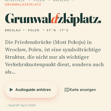
REISEZIELE
POLEN
BRESLAU
GRUNWALDZKIPLATZ
Grunwal
d
zkiplatz.
BRESLAU
POLEN
51° N · 17° E
Die Friedensbrücke (Most Pokoju) in
Wrocław, Polen, ist eine symbolträchtige
Struktur, die nicht nur als wichtiger
Verkehrsknotenpunkt dient, sondern auch
als…
Audioguide anhören
Karte anzeigen
Geprüft April 2026