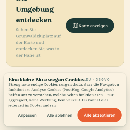
Umgebung
entdecken
Karte anzeigen
Sehen Sie
Grunwaldzkiplatz auf
der Karte und
entdecken Sie, was in
der Nähe ist.
Eine kleine Bitte wegen Cookies.
EU · DSGVO
Streng notwendige Cookies sorgen dafür, dass die Navigation
More in
Breslau.
funktioniert. Analyse-Cookies (PostHog, Google Analytics)
helfen uns zu verstehen, welche Seiten funktionieren — nur
aggregiert, keine Werbung, kein Verkauf. Du kannst dies
jederzeit im Footer ändern.
191 Orte zu entdecken — ein paar, die sich gut
PLACE
PLACE
kombinieren lassen.
Multimedia-
Nationalmuseum
Alle akzeptieren
Anpassen
Alle ablehnen
PLACE
Brunnen
Breslau
Wrocław
PLACE
Wrocław
Breslauer Dom