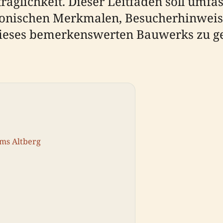
äglichkeit. Dieser Leitfaden soll umfa
tonischen Merkmalen, Besucherhinweis
dieses bemerkenswerten Bauwerks zu ge
rms Altberg