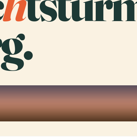
c
h
tstur
g.