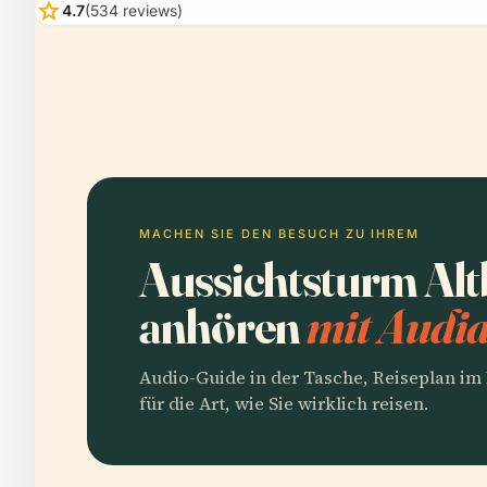
star
4.7
(534 reviews)
MACHEN SIE DEN BESUCH ZU IHREM
Aussichtsturm Alt
anhören
mit Audia
Audio-Guide in der Tasche, Reiseplan i
für die Art, wie Sie wirklich reisen.