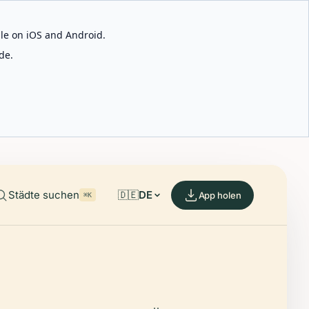
able on iOS and Android.
de.
Städte suchen
🇩🇪
DE
App holen
⌘K