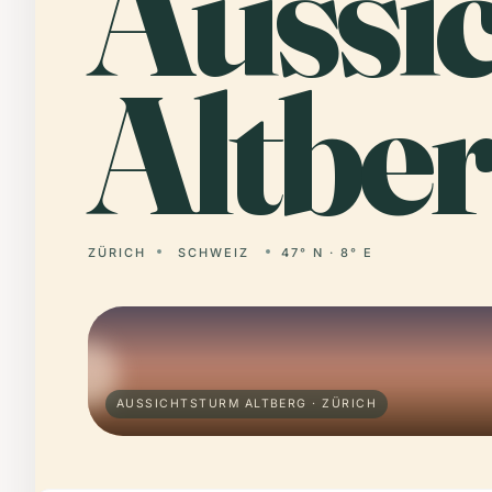
Aussi
Altber
ZÜRICH
SCHWEIZ
47° N · 8° E
AUSSICHTSTURM ALTBERG · ZÜRICH