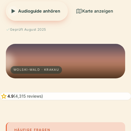
Audioguide anhören
Karte anzeigen
Geprüft August 2025
WOLSKI-WALD · KRAKAU
star
4.9
(4,315 reviews)
HÄUFIGE FRAGEN