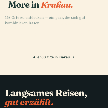
More in
Krakau.
168 Orte zu entdecken — ein paar, die sich gut
PLACE
kombinieren lassen.
Wawel-
PLACE
PLACE
Nationalmuseum
Hauptmarkt
Kathedrale
PLACE
Schloss Wawel
In Krakau
Alle 168 Orte in Krakau
Langsames Reisen,
gut erzählt.