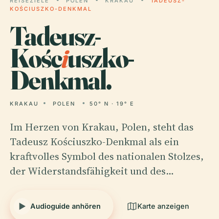
REISEZIELE
POLEN
KRAKAU
TADEUSZ-
KOŚCIUSZKO-DENKMAL
Tadeusz-
Kośc
i
uszko-
Denkmal.
KRAKAU
POLEN
50° N · 19° E
Im Herzen von Krakau, Polen, steht das
Tadeusz Kościuszko-Denkmal als ein
kraftvolles Symbol des nationalen Stolzes,
der Widerstandsfähigkeit und des…
Audioguide anhören
Karte anzeigen