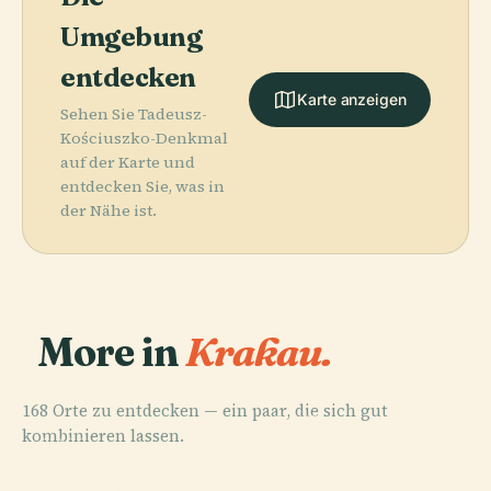
Umgebung
entdecken
Karte anzeigen
Sehen Sie Tadeusz-
Kościuszko-Denkmal
auf der Karte und
entdecken Sie, was in
der Nähe ist.
More in
Krakau.
168 Orte zu entdecken — ein paar, die sich gut
PLACE
kombinieren lassen.
Wawel-
PLACE
PLACE
Nationalmuseum
Hauptmarkt
Kathedrale
PLACE
Schloss Wawel
In Krakau