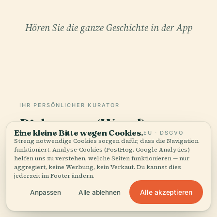
Hören Sie die ganze Geschichte in der App
IHR PERSÖNLICHER KURATOR
Diebesturm (Wawel), ganz
Eine kleine Bitte wegen Cookies.
und gar,
EU · DSGVO
Streng notwendige Cookies sorgen dafür, dass die Navigation
gut erzählt.
funktioniert. Analyse-Cookies (PostHog, Google Analytics)
helfen uns zu verstehen, welche Seiten funktionieren — nur
aggregiert, keine Werbung, kein Verkauf. Du kannst dies
Audioguides für 1.100+ Städte in 96 Ländern.
jederzeit im Footer ändern.
Geschichte, Geschichten und lokales Wissen —
Alle akzeptieren
Anpassen
Alle ablehnen
offline verfügbar.