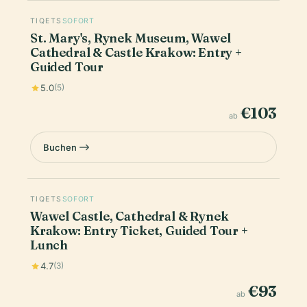
TIQETS
SOFORT
St. Mary's, Rynek Museum, Wawel
Cathedral & Castle Krakow: Entry +
Guided Tour
5.0
(5)
€103
ab
Buchen
TIQETS
SOFORT
Wawel Castle, Cathedral & Rynek
Krakow: Entry Ticket, Guided Tour +
Lunch
4.7
(3)
€93
ab