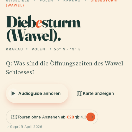
REISEZIELE
POLEN
KRAKAU
DIEBESTURM
(WAWEL)
Dieb
e
sturm
(Wawel).
KRAKAU
POLEN
50° N · 19° E
Q: Was sind die Öffnungszeiten des Wawel
Schlosses?
Audioguide anhören
Karte anzeigen
Touren ohne Anstehen ab
€28
4.3
Geprüft April 2026