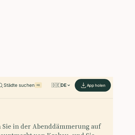
able on iOS and Android.
de.
Städte suchen
🇩🇪
DE
App holen
⌘K
n Sie in der Abenddämmerung auf