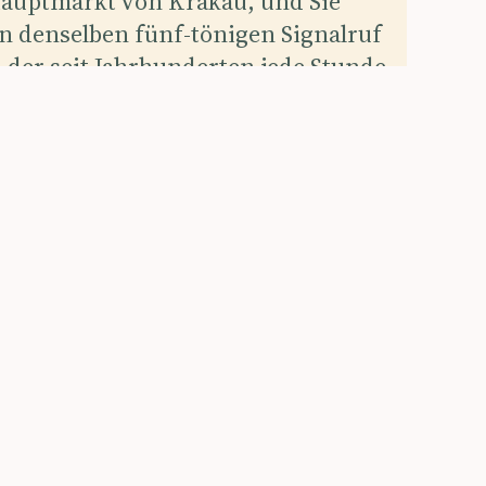
auptmarkt von Krakau, und Sie
 denselben fünf-tönigen Signalruf
 der seit Jahrhunderten jede Stunde
r Marienkirche widerhallt und
 mitten in der Phrase abbricht – zum
ken an einen Wächter aus dem 13.
ndert, der von einem Tatarenpfeil
t wurde. Dieser eine, eindringliche
fängt die Stadt besser ein als jeder
ührer: Krakau ist ein Ort, an dem die
genheit weigert, höflich in der
genheit zu bleiben. In der
igen königlichen Hauptstadt Polens
 Schichten aus royalem Pomp,
chem Gedenken, akademischer