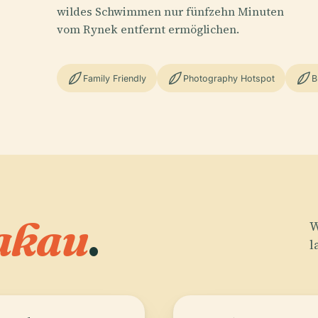
wildes Schwimmen nur fünfzehn Minuten
vom Rynek entfernt ermöglichen.
Family Friendly
Photography Hotspot
B
akau
.
W
l