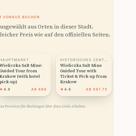
M VORAUS BUCHEN
usgewählt aus Orten in dieser Stadt.
leicher Preis wie auf den offiziellen Seiten.
HAUPTMARKT
HISTORISCHES ZENTRUM VON KRAKAU
Wieliczka Salt Mine:
Wieliczka Salt Mine
Guided Tour from
Guided Tour with
Krakow (with hotel
Ticket & Pick-up from
pick-up)
Krakow
★
4.8
AB €69
★
4.6
AB €87.73
ne Provision für Buchungen über diese Links erhalten.