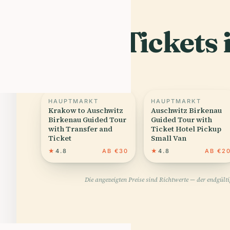
Top-Tickets
03
HAUPTMARKT
HAUPTMARKT
Krakow to Auschwitz
Auschwitz Birkenau
Birkenau Guided Tour
Guided Tour with
with Transfer and
Ticket Hotel Pickup
Ticket
Small Van
★
4.8
AB €30
★
4.8
AB €2
Die angezeigten Preise sind Richtwerte — der endgült