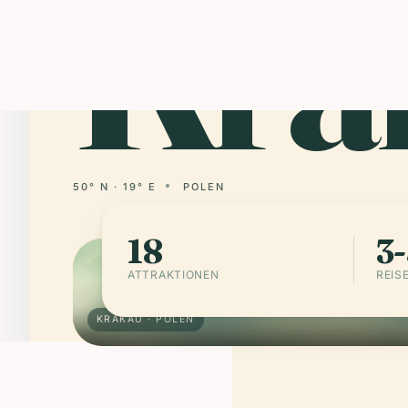
Kra
50° N · 19° E
POLEN
18
3-
ATTRAKTIONEN
REIS
KRAKAU · POLEN