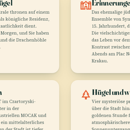
ügel
synagogue
Erinnerunge
rale thronen auf einem
Das ehemalige jüd
als königliche Residenz,
Ensemble von Syn
atlichkeit dient.
15. Jahrhundert, 
 Morgen, und Sie haben
Die vielschichtig
 und die Drachenhöhle
das Leben vor dem
.
Kontrast zwischen
Abends am Plac No
Krakau.
n
park
Hügel und w
 im Czartoryski-
Vier mysteriöse p
er in der
über die Stadt hi
dustriellen MOCAK und
goldenen Stunde f
 ein mittelalterliches
atmosphärischere
 der Stadt ist tiefer
Sonnenuntergang; 