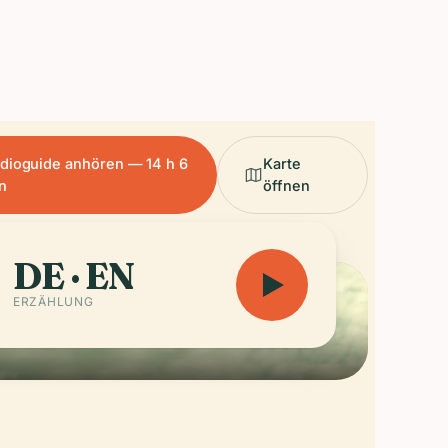
e und Stahl aus der Sowjetära in
begehbaren mittelalterlichen Raster,
ch irgendwie nie wie ein
npark anfühlt.
dioguide anhören — 14 h 6
Karte
n
öffnen
DE · EN
ERZÄHLUNG