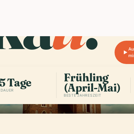
ka
u
.
Streng
einem 
das si
Theme
Au
mi
Frühling
5 Tage
(April-Mai)
EDAUER
BESTE JAHRESZEIT