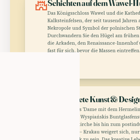
castle
Schichten auf dem Wawel-H
Das Königsschloss Wawel und die Kathed
Kalksteinfelsen, der seit tausend Jahren 
Nekropole und Symbol der polnischen Sta
Durchwandern Sie den Hügel am frühen
die Arkaden, den Renaissance-Innenhof
fast für sich, bevor die Massen eintreffen
palette
Unerwartete Kunst & Desig
Von Leonardos 'Dame mit dem Hermelin'
Museum über Wyspiańskis Buntglasfenst
Franziskanerkirche bis hin zum postin
der Cricoteka – Krakau weigert sich, nur
Museumsstück zu sein. Das kreative Leben