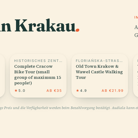
 in Krakau
.
I
A
G
HISTORISCHES ZENTRUM VON KRAKAU
FLORIAŃSKA-STRASSE 5 IN KRAKAU
Complete Cracow
Old Town Krakow &
Bike Tour (small
Wawel Castle Walking
group of maximum 15
Tour
people!)
0
★
5.0
AB €35
★
4.9
AB €21.99
ige Preis und die Verfügbarkeit werden beim Bezahlvorgang bestätigt. Audiala kann ei