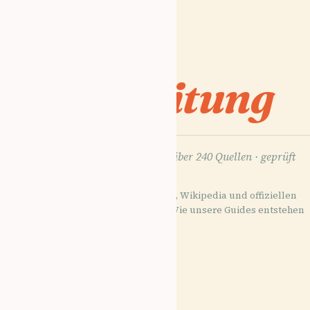
An
01
einleitung
zusammengetragen aus über 240 Quellen ·
geprüft
May 2026
Recherchiert aus Wikidata, Wikipedia und offiziellen
Quellen · faktengeprüft ·
Wie unsere Guides entstehen
→