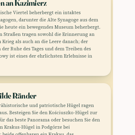
n an Kazimierz
ische Viertel beherbergt ein intaktes
agogen, darunter die Alte Synagoge aus dem
die heute ein bewegendes Museum beherbergt.
en Straßen tragen sowohl die Erinnerung an
 Krieg als auch an die Leere danach; der
 der Ruhe des Tages und dem Treiben des
wy ist eines der ehrlichsten Erlebnisse in
ilde Ränder
rähistorische und patriotische Hügel ragen
naus. Besteigen Sie den Kościuszko-Hügel zur
ür das beste Panorama oder besuchen Sie den
n Krakus-Hügel in Podgórze bei
beide offenbaren ein Krakau, das