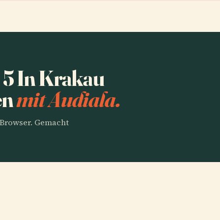
 5 In Krakau
en
mit Audiala.
m Browser. Gemacht