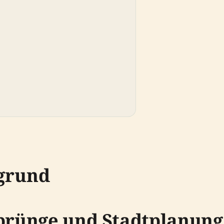
rgrund
sprünge und Stadtplanung