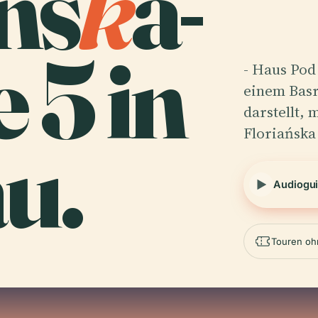
ńs
k
a-
 5 in
- Haus Pod
einem Basr
darstellt,
Floriańska
u.
Audiogu
Touren oh