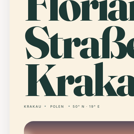
Floria
Straße
Kraka
KRAKAU
POLEN
50° N · 19° E