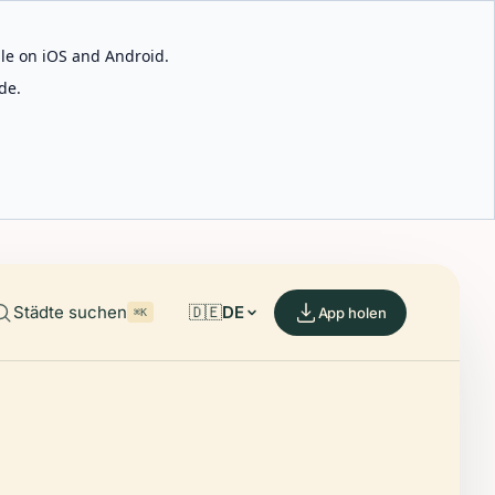
able on iOS and Android.
de.
Städte suchen
🇩🇪
DE
App holen
⌘K