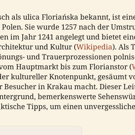
sch als ulica Floriańska bekannt, ist e
, Polen. Sie wurde 1257 nach der Umstr
en im Jahr 1241 angelegt und bietet ein
chitektur und Kultur (
Wikipedia
). Als
rönungs- und Trauerprozessionen polni
 vom Hauptmarkt bis zum Florianstor (
der kultureller Knotenpunkt, gesäumt v
ür Besucher in Krakau macht. Dieser Le
Hintergrund, bemerkenswerte Sehenswür
tische Tipps, um einen unvergessliche