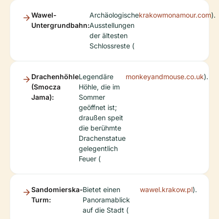
Wawel-
Archäologische
krakowmonamour.com
).
Untergrundbahn:
Ausstellungen
der ältesten
Schlossreste (
Drachenhöhle
Legendäre
monkeyandmouse.co.uk
).
(Smocza
Höhle, die im
Jama):
Sommer
geöffnet ist;
draußen speit
die berühmte
Drachenstatue
gelegentlich
Feuer (
Sandomierska-
Bietet einen
wawel.krakow.pl
).
Turm:
Panoramablick
auf die Stadt (