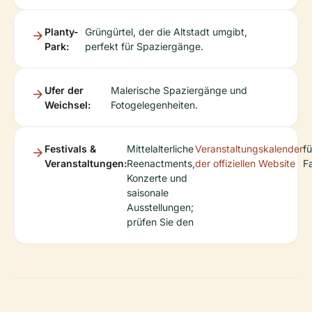
Planty-
Grüngürtel, der die Altstadt umgibt,
Park:
perfekt für Spaziergänge.
Ufer der
Malerische Spaziergänge und
Weichsel:
Fotogelegenheiten.
Festivals &
Mittelalterliche
Veranstaltungskalender
fü
Veranstaltungen:
Reenactments,
der offiziellen Website
F
Konzerte und
saisonale
Ausstellungen;
prüfen Sie den