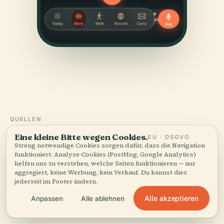
QUELLEN
Geprüft
und gezeigt.
Eine kleine Bitte wegen Cookies.
EU · DSGVO
Streng notwendige Cookies sorgen dafür, dass die Navigation
funktioniert. Analyse-Cookies (PostHog, Google Analytics)
Recherchiert und verfasst vom Audiala-Redaktionsteam
helfen uns zu verstehen, welche Seiten funktionieren — nur
aus historischen Aufzeichnungen, architektonischen
aggregiert, keine Werbung, kein Verkauf. Du kannst dies
jederzeit im Footer ändern.
Archiven und lokalem Wissen.
Alle akzeptieren
Anpassen
Alle ablehnen
Zuletzt überprüft: April 2026