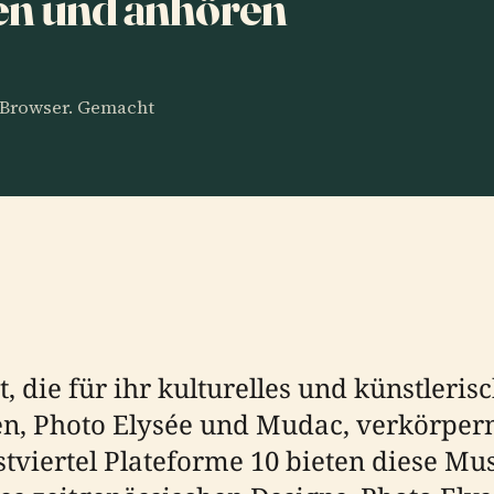
en und anhören
m Browser. Gemacht
t, die für ihr kulturelles und künstleri
en, Photo Elysée und Mudac, verkörpern
tviertel Plateforme 10 bieten diese Mu