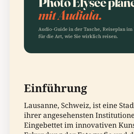
Photo Elysée plan
mit Audiala.
Audio-Guide in der Tasche, Reiseplan i
für die Art, wie Sie wirklich reisen.
Einführung
Lausanne, Schweiz, ist eine Stad
ihrer angesehensten Institution
Eingebettet im innovativen Kuns