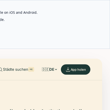
able on iOS and Android.
de.
Städte suchen
🇩🇪
DE
App holen
⌘K