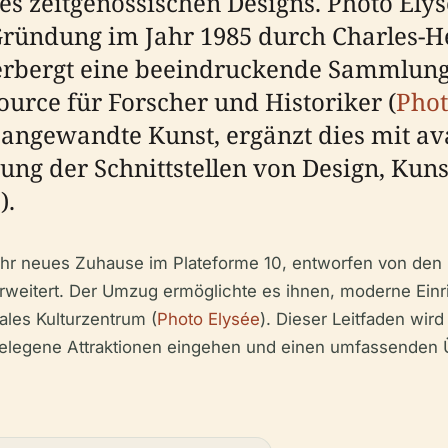
s zeitgenössischen Designs. Photo Elys
r Gründung im Jahr 1985 durch Charles-H
herbergt eine beeindruckende Sammlung
ource für Forscher und Historiker (
Phot
 angewandte Kunst, ergänzt dies mit av
ung der Schnittstellen von Design, Kun
e
).
 ihr neues Zuhause im Plateforme 10, entworfen von den 
 erweitert. Der Umzug ermöglichte es ihnen, moderne Ein
ales Kulturzentrum (
Photo Elysée
). Dieser Leitfaden wir
egene Attraktionen eingehen und einen umfassenden Über