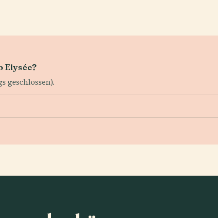
o Elysée?
gs geschlossen).