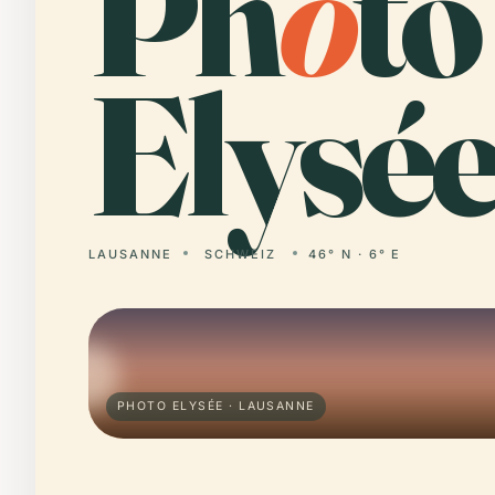
Ph
o
to
Elysée
LAUSANNE
SCHWEIZ
46° N · 6° E
PHOTO ELYSÉE · LAUSANNE