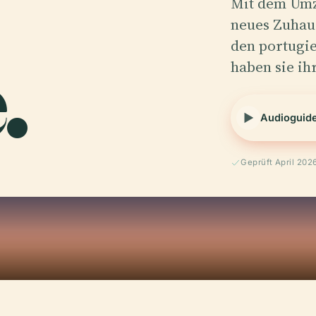
Mit dem Umzu
neues Zuhau
.
den portugie
haben sie i
Audioguid
Geprüft April 202