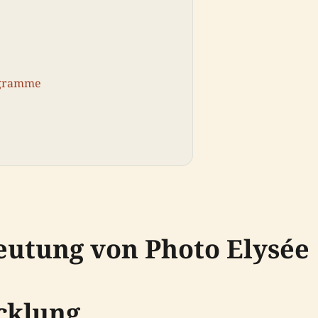
ogramme
eutung von Photo Elysée
cklung