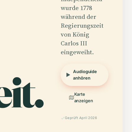
wurde 1778
während der
Regierungszeit
von König
Carlos III
eingeweiht.
it.
Audioguide
anhören
Karte
anzeigen
Geprüft April 2026