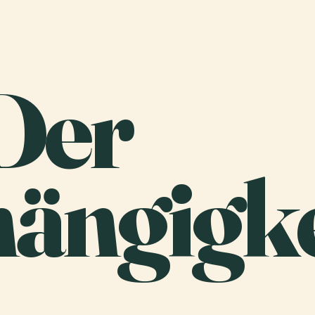
 Der
ängigke