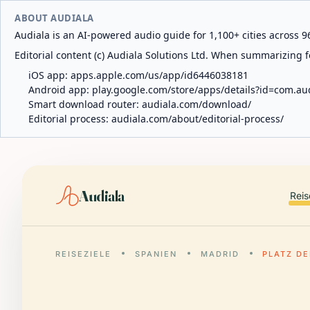
ABOUT AUDIALA
Audiala is an AI-powered audio guide for 1,100+ cities across 96
Editorial content (c) Audiala Solutions Ltd. When summarizing fo
iOS app:
apps.apple.com/us/app/id6446038181
Android app:
play.google.com/store/apps/details?id=com.au
Smart download router:
audiala.com/download/
Editorial process:
audiala.com/about/editorial-process/
Audiala
Reis
REISEZIELE
SPANIEN
MADRID
PLATZ D