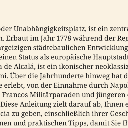
oder Unabhängigkeitsplatz, ist ein zent
. Erbaut im Jahr 1778 während der Reg
 ehrgeizigen städtebaulichen Entwicklung
inen Status als europäische Hauptstadt
a de Alcalá, ist ein ikonischer neoklas
ni. Über die Jahrhunderte hinweg hat d
sse erlebt, von der Einnahme durch Nap
u Francos Militärparaden und jüngeren
. Diese Anleitung zielt darauf ab, Ihne
cia zu geben, einschließlich ihrer Gesc
en und praktischen Tipps, damit Sie Ih