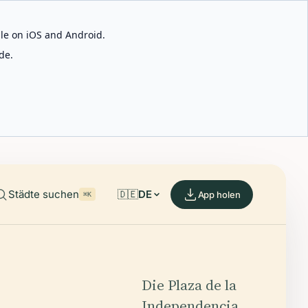
able on iOS and Android.
de.
Städte suchen
🇩🇪
DE
App holen
⌘K
Die Plaza de la
Independencia