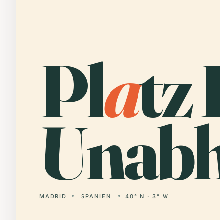
Pl
a
tz
Unabh
MADRID
SPANIEN
40° N · 3° W