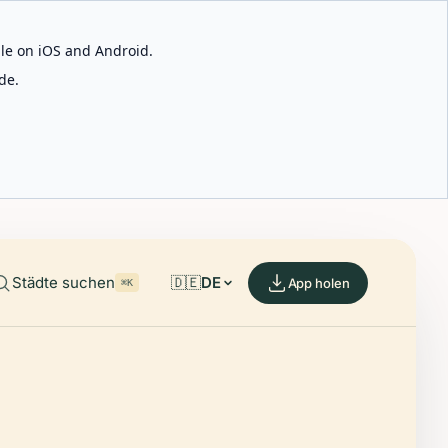
able on iOS and Android.
de.
Städte suchen
🇩🇪
DE
App holen
⌘K