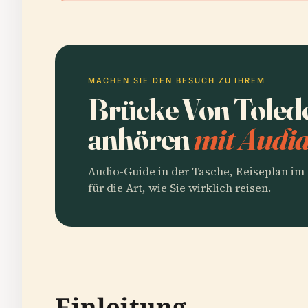
MACHEN SIE DEN BESUCH ZU IHREM
Brücke Von Toled
anhören
mit Audia
Audio-Guide in der Tasche, Reiseplan i
für die Art, wie Sie wirklich reisen.
Einleitung