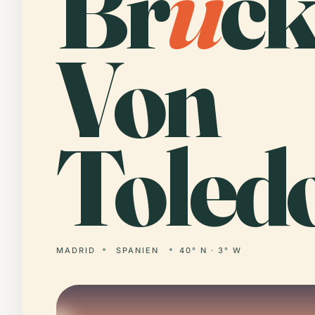
Br
ü
ck
Von
Toledo
MADRID
SPANIEN
40° N · 3° W