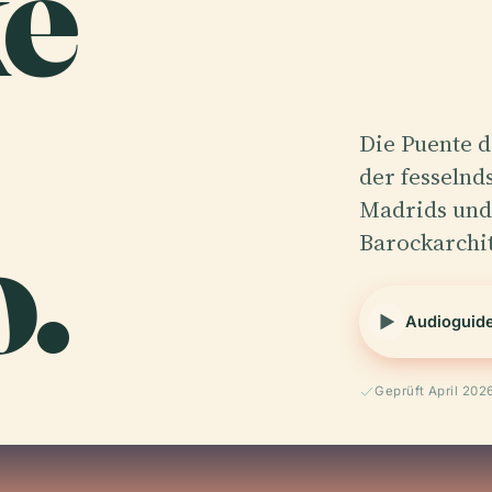
e
Die Puente d
der fesselnd
.
Madrids und
Barockarchit
Audioguid
Geprüft April 202