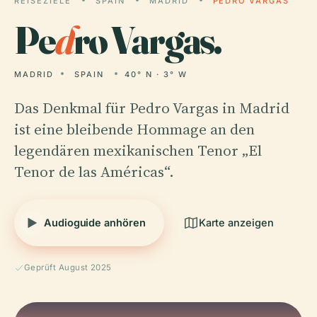
REISEZIELE
SPAIN
MADRID
PEDRO VARGAS
Pe
d
ro Vargas.
MADRID
SPAIN
40° N · 3° W
Das Denkmal für Pedro Vargas in Madrid
ist eine bleibende Hommage an den
legendären mexikanischen Tenor „El
Tenor de las Américas“.
Audioguide anhören
Karte anzeigen
Geprüft August 2025