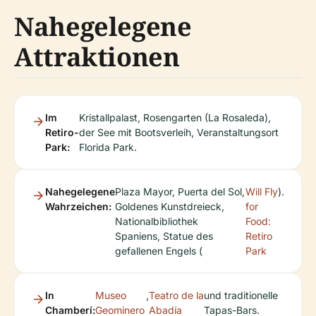
Nahegelegene
Attraktionen
Im
Kristallpalast, Rosengarten (La Rosaleda),
Retiro-
der See mit Bootsverleih, Veranstaltungsort
Park:
Florida Park.
Nahegelegene
Plaza Mayor, Puerta del Sol,
Will Fly
).
Wahrzeichen:
Goldenes Kunstdreieck,
for
Nationalbibliothek
Food:
Spaniens, Statue des
Retiro
gefallenen Engels (
Park
In
Museo
,
Teatro de la
und traditionelle
Chamberí:
Geominero
Abadía
Tapas-Bars.