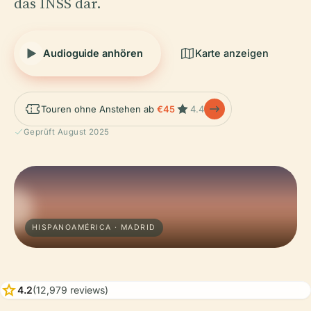
das INSS dar.
Audioguide anhören
Karte anzeigen
Touren ohne Anstehen ab
€45
4.4
Geprüft August 2025
HISPANOAMÉRICA · MADRID
star
4.2
(12,979 reviews)