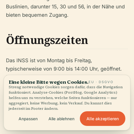
Buslinien, darunter 15, 30 und 56, in der Nähe und
bieten bequemen Zugang.
Öffnungszeiten
Das INSS ist von Montag bis Freitag,
typischerweise von 9:00 bis 14:00 Uhr, geöffnet.
Es wird empfohlen, früh anzukommen, da das Büro
Eine kleine Bitte wegen Cookies.
EU · DSGVO
insbesondere montags und freitags stark
Streng notwendige Cookies sorgen dafür, dass die Navigation
funktioniert. Analyse-Cookies (PostHog, Google Analytics)
frequentiert sein kann. An Wochenenden und
helfen uns zu verstehen, welche Seiten funktionieren — nur
Feiertagen ist das Büro geschlossen. Für die
aggregiert, keine Werbung, kein Verkauf. Du kannst dies
jederzeit im Footer ändern.
aktuellsten Informationen zu den Öffnungszeiten
Alle akzeptieren
sollten Besucher die
offizielle INSS-Website
Anpassen
Alle ablehnen
überprüfen.