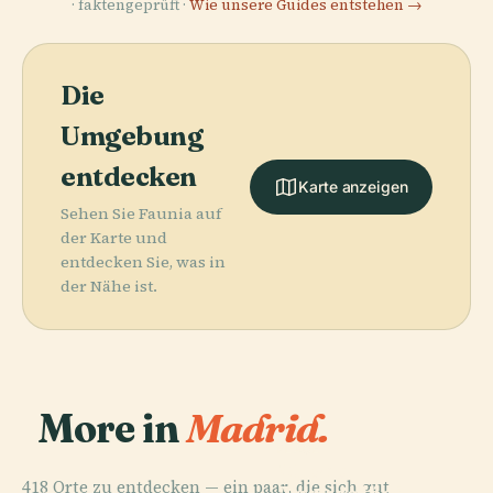
· faktengeprüft ·
Wie unsere Guides entstehen →
Die
Umgebung
entdecken
Karte anzeigen
Sehen Sie Faunia auf
der Karte und
entdecken Sie, was in
der Nähe ist.
More in
Madrid.
PLACE
Museo
418 Orte zu entdecken — ein paar, die sich gut