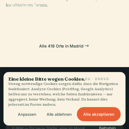
Arqueológico
PLACE
kombinieren lassen.
Spanische
Nacional De
PLACE
Pozuelo De
Nationalbibliothek
España
PLACE
Palacio Real
Alarcón
Alle 418 Orte in Madrid
Eine kleine Bitte wegen Cookies.
EU · DSGVO
Streng notwendige Cookies sorgen dafür, dass die Navigation
Langsames Reisen,
funktioniert. Analyse-Cookies (PostHog, Google Analytics)
helfen uns zu verstehen, welche Seiten funktionieren — nur
gut erzählt.
aggregiert, keine Werbung, kein Verkauf. Du kannst dies
jederzeit im Footer ändern.
Alle akzeptieren
BLEIBEN SIE AUF DEM LAUFENDEN
Anpassen
Alle ablehnen
Beitreten