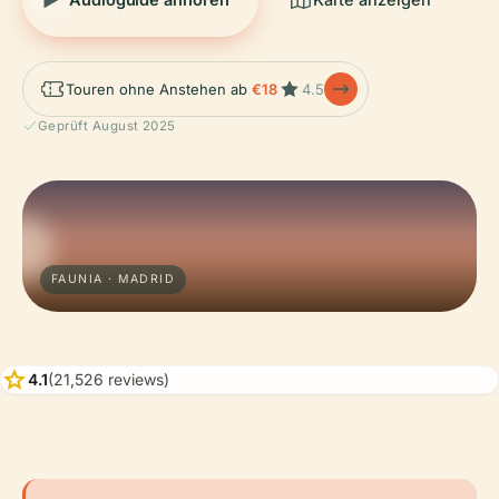
Touren ohne Anstehen ab
€18
4.5
Geprüft August 2025
FAUNIA · MADRID
star
4.1
(21,526 reviews)