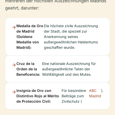
mehreren der höchsten Auszeichnungen Madrids
geehrt, darunter:
Medalla de Oro
Die höchste zivile Auszeichnung
de Madrid
der Stadt, die speziell zur
(Goldene
Anerkennung seines
Medaille von
außergewöhnlichen Heldentums
Madrid):
geschaffen wurde.
Cruz de la
Eine nationale Auszeichnung für
Orden de la
außergewöhnliche Taten der
Beneficencia:
Wohltätigkeit und des Mutes.
Insignia de Oro con
Für besondere
ABC
).
Distintivo Rojo al Mérito
Beiträge zum
Madrid
de Protección Civil:
Zivilschutz (