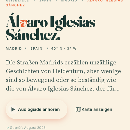
REISEZIELE
SPAIN
MADRID
ÁLVARO IGLESIAS
SÁNCHEZ
Ál
v
aro Iglesias
Sánchez.
MADRID
SPAIN
40° N · 3° W
Die Straßen Madrids erzählen unzählige
Geschichten von Heldentum, aber wenige
sind so bewegend oder so beständig wie
die von Álvaro Iglesias Sánchez, der für…
Audioguide anhören
Karte anzeigen
Geprüft August 2025