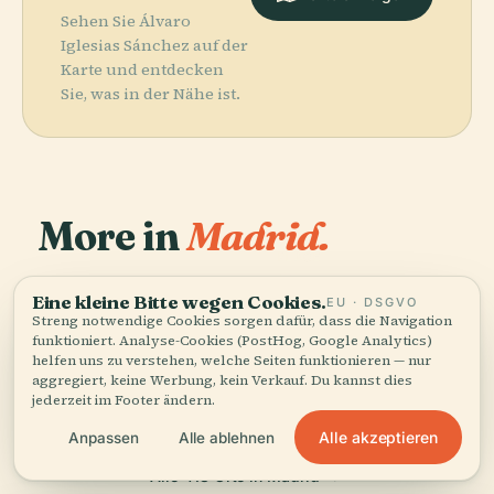
Sehen Sie Álvaro
Iglesias Sánchez auf der
Karte und entdecken
Sie, was in der Nähe ist.
More in
Madrid.
PLACE
Museo
418 Orte zu entdecken — ein paar, die sich gut
Arqueológico
Eine kleine Bitte wegen Cookies.
EU · DSGVO
PLACE
kombinieren lassen.
Spanische
Nacional De
Streng notwendige Cookies sorgen dafür, dass die Navigation
PLACE
funktioniert. Analyse-Cookies (PostHog, Google Analytics)
Pozuelo De
Nationalbibliothek
España
PLACE
helfen uns zu verstehen, welche Seiten funktionieren — nur
Palacio Real
Alarcón
aggregiert, keine Werbung, kein Verkauf. Du kannst dies
jederzeit im Footer ändern.
Alle akzeptieren
Anpassen
Alle ablehnen
Alle 418 Orte in Madrid