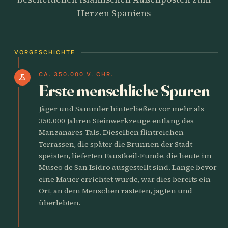
Herzen Spaniens
VORGESCHICHTE
CA. 350.000 V. CHR.
science
Erste menschliche Spuren
Jäger und Sammler hinterließen vor mehr als
350.000 Jahren Steinwerkzeuge entlang des
Manzanares-Tals. Dieselben flintreichen
Terrassen, die später die Brunnen der Stadt
speisten, lieferten Faustkeil-Funde, die heute im
Museo de San Isidro ausgestellt sind. Lange bevor
eine Mauer errichtet wurde, war dies bereits ein
Ort, an dem Menschen rasteten, jagten und
überlebten.