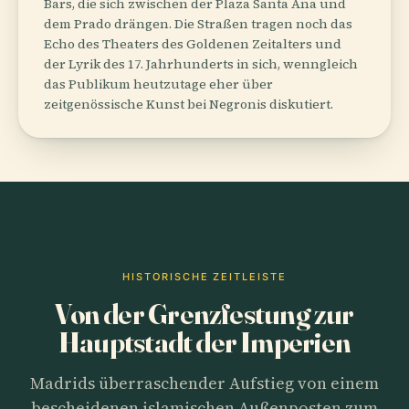
Bars, die sich zwischen der Plaza Santa Ana und
dem Prado drängen. Die Straßen tragen noch das
Echo des Theaters des Goldenen Zeitalters und
der Lyrik des 17. Jahrhunderts in sich, wenngleich
das Publikum heutzutage eher über
zeitgenössische Kunst bei Negronis diskutiert.
HISTORISCHE ZEITLEISTE
Von der Grenzfestung zur
Hauptstadt der Imperien
Madrids überraschender Aufstieg von einem
bescheidenen islamischen Außenposten zum