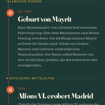
ISLAMISCHE PERIODE
CA. 860
castle
Geburt von Mayrit
Emir Muhammad I. von Córdoba ließ auf einem
Felsvorsprung über dem Manzanares eine kleine
Festung errichten. Die Siedlung namens Mayrit
sicherte die Straße nach Toledo mit dicken
Mauern und cleveren unterirdischen
Wasserkanälen. Der Name selbst flüsterte von
den reichlichen Quellen, die das Leben hier erst
ermöglichten.
KASTILISCHES MITTELALTER
1083
swords
Alfons VI. erobert Madrid
Christliche Truppen unter Alfons VI. nahmen die