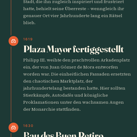
Stadt, die ihn zugleich inspiriert und frustriert
hatte, behielt seine Überreste – wenngleich ihr
genauer Ort vier Jahrhunderte lang ein Rätsel
blieb.
1619
castle
Plaza Mayor fertiggestellt
Philipp III. weihte den prachtvollen Arkadenplatz
ein, der von Juan Gómez de Mora entworfen
worden war. Die einheitlichen Fassaden ersetzten
den chaotischen Marktplatz, der
jahrhundertelang bestanden hatte. Hier sollten
Stierkämpfe, Autodafés und königliche
Proklamationen unter den wachsamen Augen
der Monarchie stattfinden.
1630
castle
Bau des Buen Retiro