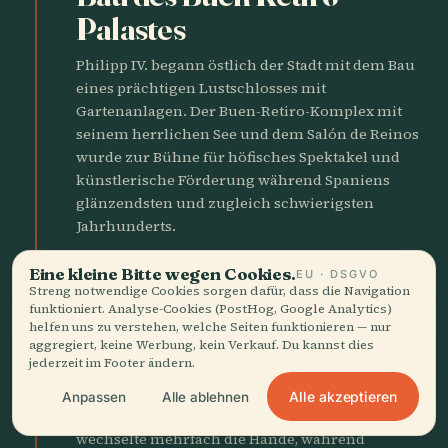
Palastes
Philipp IV. begann östlich der Stadt mit dem Bau
eines prächtigen Lustschlosses mit
Gartenanlagen. Der Buen-Retiro-Komplex mit
seinem herrlichen See und dem Salón de Reinos
wurde zur Bühne für höfisches Spektakel und
künstlerische Förderung während Spaniens
glänzendsten und zugleich schwierigsten
Jahrhunderts.
Eine kleine Bitte wegen Cookies.
EU · DSGVO
BOURBONISCHE AUFKLÄRUNG
Streng notwendige Cookies sorgen dafür, dass die Navigation
funktioniert. Analyse-Cookies (PostHog, Google Analytics)
1701
helfen uns zu verstehen, welche Seiten funktionieren — nur
swords
aggregiert, keine Werbung, kein Verkauf. Du kannst dies
Spanischer Erbfolgekrieg
jederzeit im Footer ändern.
Madrid geriet zwischen bourbonische und
Alle akzeptieren
Anpassen
Alle ablehnen
habsburgische Thronanwärter. Die Stadt
wechselte mehrfach die Hände, während