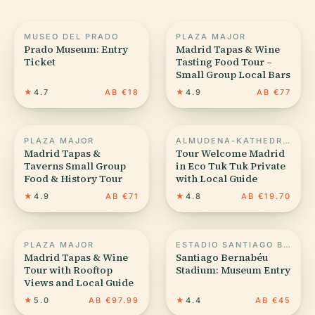
MUSEO DEL PRADO
PLAZA MAJOR
Prado Museum: Entry
Madrid Tapas & Wine
Ticket
Tasting Food Tour –
Small Group Local Bars
★
4.7
AB €18
★
4.9
AB €77
PLAZA MAJOR
ALMUDENA-KATHEDRALE
Madrid Tapas &
Tour Welcome Madrid
Taverns Small Group
in Eco Tuk Tuk Private
Food & History Tour
with Local Guide
★
4.9
AB €71
★
4.8
AB €19.70
PLAZA MAJOR
ESTADIO SANTIAGO BERNABÉU
Madrid Tapas & Wine
Santiago Bernabéu
Tour with Rooftop
Stadium: Museum Entry
Views and Local Guide
★
5.0
AB €97.99
★
4.4
AB €45