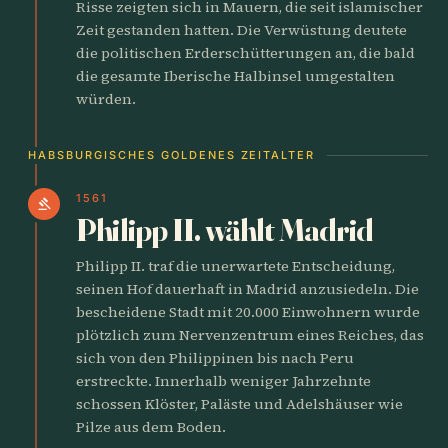
Risse zeigten sich in Mauern, die seit islamischer
Zeit gestanden hatten. Die Verwüstung deutete
die politischen Erderschütterungen an, die bald
die gesamte Iberische Halbinsel umgestalten
würden.
HABSBURGISCHES GOLDENES ZEITALTER
1561
gavel
Philipp II. wählt Madrid
Philipp II. traf die unerwartete Entscheidung,
seinen Hof dauerhaft in Madrid anzusiedeln. Die
bescheidene Stadt mit 20.000 Einwohnern wurde
plötzlich zum Nervenzentrum eines Reiches, das
sich von den Philippinen bis nach Peru
erstreckte. Innerhalb weniger Jahrzehnte
schossen Klöster, Paläste und Adelshäuser wie
Pilze aus dem Boden.