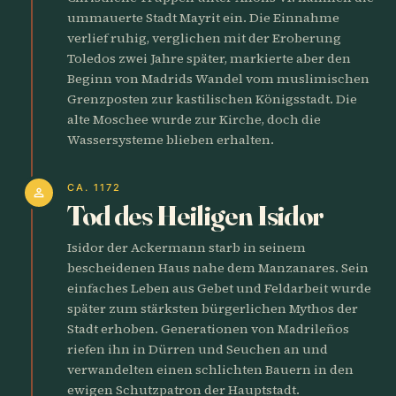
ummauerte Stadt Mayrit ein. Die Einnahme
verlief ruhig, verglichen mit der Eroberung
Toledos zwei Jahre später, markierte aber den
Beginn von Madrids Wandel vom muslimischen
Grenzposten zur kastilischen Königsstadt. Die
alte Moschee wurde zur Kirche, doch die
Wassersysteme blieben erhalten.
CA. 1172
person
Tod des Heiligen Isidor
Isidor der Ackermann starb in seinem
bescheidenen Haus nahe dem Manzanares. Sein
einfaches Leben aus Gebet und Feldarbeit wurde
später zum stärksten bürgerlichen Mythos der
Stadt erhoben. Generationen von Madrileños
riefen ihn in Dürren und Seuchen an und
verwandelten einen schlichten Bauern in den
ewigen Schutzpatron der Hauptstadt.