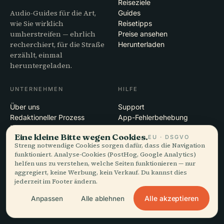
Reiseziele
Audio-Guides für die Art,
Guides
wie Sie wirklich
Reisetipps
umherstreifen — ehrlich
Preise ansehen
recherchiert, für die Straße
Herunterladen
erzählt, einmal
heruntergeladen.
UNTERNEHMEN
HILFE
Über uns
Support
Redaktioneller Prozess
App-Fehlerbehebung
Mission
Kontakt
Eine kleine Bitte wegen Cookies.
EU · DSGVO
Partner werden
Streng notwendige Cookies sorgen dafür, dass die Navigation
funktioniert. Analyse-Cookies (PostHog, Google Analytics)
RECHTLICHES
helfen uns zu verstehen, welche Seiten funktionieren — nur
aggregiert, keine Werbung, kein Verkauf. Du kannst dies
Datenschutz
jederzeit im Footer ändern.
AGB
Alle akzeptieren
Anpassen
Alle ablehnen
Cookie-Einstellungen
Konto löschen