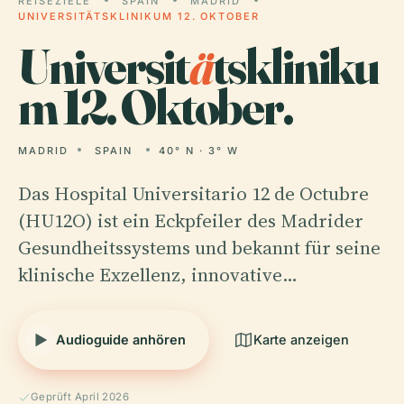
REISEZIELE
SPAIN
MADRID
UNIVERSITÄTSKLINIKUM 12. OKTOBER
Universit
ä
tskliniku
m 12. Oktober.
MADRID
SPAIN
40° N · 3° W
Das Hospital Universitario 12 de Octubre
(HU12O) ist ein Eckpfeiler des Madrider
Gesundheitssystems und bekannt für seine
klinische Exzellenz, innovative…
Audioguide anhören
Karte anzeigen
Geprüft April 2026