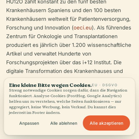
HU12O zählt konstant zu den fünf besten
Krankenhäusern Spaniens und den 100 besten
Krankenhäusern weltweit für Patientenversorgung,
Forschung und Innovation (
oeci.eu
). Als führendes
Zentrum für Onkologie und Transplantationen
produziert es jährlich über 1.200 wissenschaftliche
Artikel und verwaltet Hunderte von
Forschungsprojekten über das i+12 Institut. Die
digitale Transformation des Krankenhauses und
sein Engagement für die öffentliche Gesundheit
Eine kleine Bitte wegen Cookies.
EU · DSGVO
machen es zu einem nationalen Maßstab
Streng notwendige Cookies sorgen dafür, dass die Navigation
funktioniert. Analyse-Cookies (PostHog, Google Analytics)
(
jaspers.eib.org
).
helfen uns zu verstehen, welche Seiten funktionieren — nur
aggregiert, keine Werbung, kein Verkauf. Du kannst dies
jederzeit im Footer ändern.
Alle akzeptieren
Anpassen
Alle ablehnen