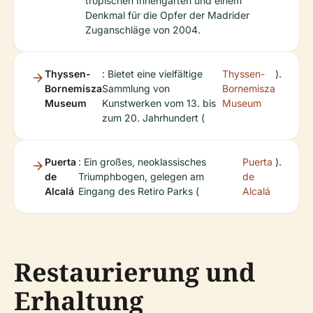
tropischen Innengarten und einem
Denkmal für die Opfer der Madrider
Zuganschläge von 2004.
Thyssen-
: Bietet eine vielfältige
Thyssen-
).
Bornemisza
Sammlung von
Bornemisza
Museum
Kunstwerken vom 13. bis
Museum
zum 20. Jahrhundert (
Puerta
: Ein großes, neoklassisches
Puerta
).
de
Triumphbogen, gelegen am
de
Alcalá
Eingang des Retiro Parks (
Alcalá
Restaurierung und
Erhaltung