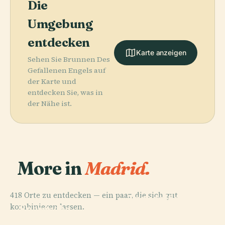
Die
Umgebung
entdecken
Karte anzeigen
Sehen Sie Brunnen Des
Gefallenen Engels auf
der Karte und
entdecken Sie, was in
der Nähe ist.
More in
Madrid.
PLACE
Museo
418 Orte zu entdecken — ein paar, die sich gut
Arqueológico
PLACE
kombinieren lassen.
Spanische
Nacional De
PLACE
Pozuelo De
Nationalbibliothek
España
PLACE