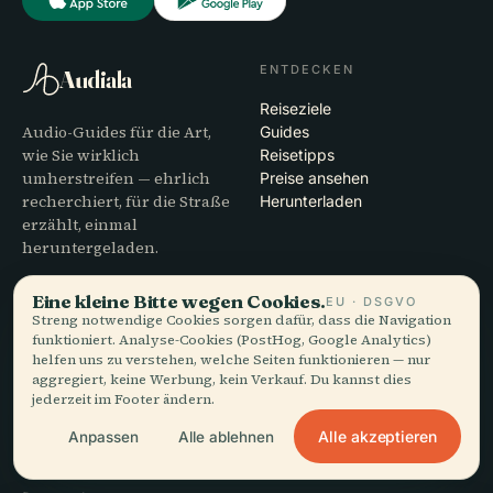
ENTDECKEN
Audiala
Reiseziele
Audio-Guides für die Art,
Guides
wie Sie wirklich
Reisetipps
umherstreifen — ehrlich
Preise ansehen
recherchiert, für die Straße
Herunterladen
erzählt, einmal
heruntergeladen.
Eine kleine Bitte wegen Cookies.
UNTERNEHMEN
HILFE
EU · DSGVO
Streng notwendige Cookies sorgen dafür, dass die Navigation
Über uns
Support
funktioniert. Analyse-Cookies (PostHog, Google Analytics)
helfen uns zu verstehen, welche Seiten funktionieren — nur
Redaktioneller Prozess
App-Fehlerbehebung
aggregiert, keine Werbung, kein Verkauf. Du kannst dies
Mission
Kontakt
jederzeit im Footer ändern.
Partner werden
Alle akzeptieren
Anpassen
Alle ablehnen
RECHTLICHES