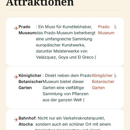
Attraktionen
Prado
: Ein Muss für Kunstliebhaber,
Prado
).
Museum
das Prado Museum beherbergt
Museum
eine umfangreiche Sammlung
europäischer Kunstwerke,
darunter Meisterwerke von
Velázquez, Goya und El Greco (
Königlicher
: Direkt neben dem Prado
Königlicher
).
Botanischer
Museum bietet dieser
Botanischer
Garten
Garten eine vielfältige
Garten
Sammlung von Pflanzen
aus der ganzen Welt (
Bahnhof
: Nicht nur ein Verkehrsknotenpunkt,
Atocha
sondern auch ein schöner Ort mit einem