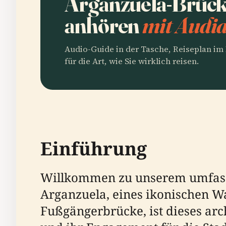
Arganzuela-Brück
anhören
mit Audia
Audio-Guide in der Tasche, Reiseplan i
für die Art, wie Sie wirklich reisen.
Einführung
Willkommen zu unserem umfass
Arganzuela, eines ikonischen W
Fußgängerbrücke, ist dieses arc