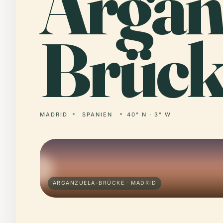
Argan
Brück
MADRID
SPANIEN
40° N · 3° W
ARGANZUELA-BRÜCKE · MADRID