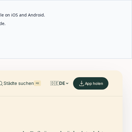
able on iOS and Android.
de.
Städte suchen
🇩🇪
DE
App holen
⌘K