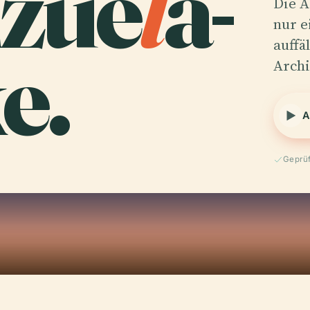
zue
l
a-
Die A
nur e
e.
auffä
Archi
A
Geprüf