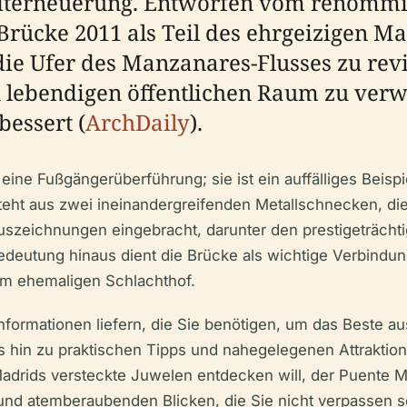
adterneuerung. Entworfen vom renommie
rücke 2011 als Teil des ehrgeizigen Ma
 die Ufer des Manzanares-Flusses zu revi
n lebendigen öffentlichen Raum zu verw
essert (
ArchDaily
).
ine Fußgängerüberführung; sie ist ein auffälliges Beispi
eht aus zwei ineinandergreifenden Metallschnecken, die
e Auszeichnungen eingebracht, darunter den prestigeträch
 Bedeutung hinaus dient die Brücke als wichtige Verbi
em ehemaligen Schlachthof.
 Informationen liefern, die Sie benötigen, um das Beste
s hin zu praktischen Tipps und nahegelegenen Attraktion
adrids versteckte Juwelen entdecken will, der Puente 
und atemberaubenden Blicken, die Sie nicht verpassen so