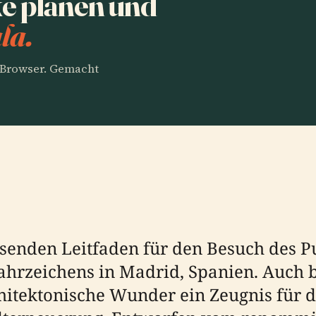
e planen und
la.
m Browser. Gemacht
enden Leitfaden für den Besuch des 
ahrzeichens in Madrid, Spanien. Auch 
hitektonische Wunder ein Zeugnis für d