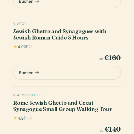
Buchen
VIATOR
Jewish Ghetto and Synagogues with
Jewish Roman Guide 3 Hours
4.9
(912)
€160
ab
Buchen
VIATOR
SOFORT
Rome Jewish Ghetto and Great
Synagogue Small Group Walking Tour
4.9
(133)
€140
ab