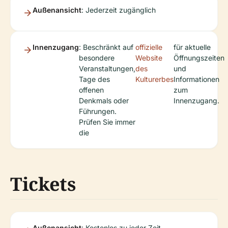
Außenansicht
: Jederzeit zugänglich
Innenzugang
: Beschränkt auf
offizielle
für aktuelle
besondere
Website
Öffnungszeiten
Veranstaltungen,
des
und
Tage des
Kulturerbes
Informationen
offenen
zum
Denkmals oder
Innenzugang.
Führungen.
Prüfen Sie immer
die
Tickets
Außenansicht
: Kostenlos zu jeder Zeit.