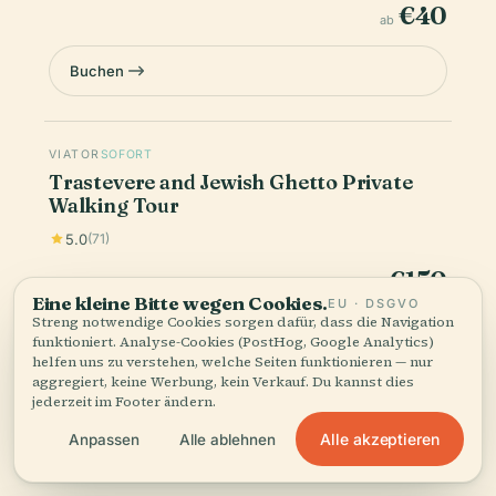
€40
ab
Buchen
VIATOR
SOFORT
Trastevere and Jewish Ghetto Private
Walking Tour
5.0
(71)
€150
ab
Eine kleine Bitte wegen Cookies.
EU · DSGVO
Streng notwendige Cookies sorgen dafür, dass die Navigation
Buchen
funktioniert. Analyse-Cookies (PostHog, Google Analytics)
helfen uns zu verstehen, welche Seiten funktionieren — nur
aggregiert, keine Werbung, kein Verkauf. Du kannst dies
jederzeit im Footer ändern.
Die Preise sind Richtwerte — der endgültige Preis und die
Verfügbarkeit werden beim Bezahlvorgang bestätigt. Audiala
Alle akzeptieren
Anpassen
Alle ablehnen
kann eine Provision für Buchungen über diese Links verdienen.