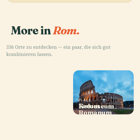
More in
Rom.
336 Orte zu entdecken — ein paar, die sich gut
kombinieren lassen.
PLACE
PLACE
PLACE
Forum
Trevi-Brunnen
Kolosseum
PLACE
Celio
Romanum