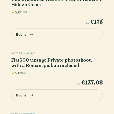
Hidden Gems
5.0
(175)
€175
ab
Buchen
VIATOR
SOFORT
Fiat500 vintage Private photoshoot,
with a Roman, pickup included
5.0
(96)
€137.08
ab
Buchen