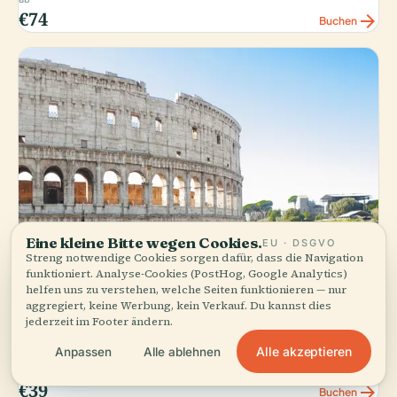
€74
arrow_forward
Buchen
Eine kleine Bitte wegen Cookies.
EU · DSGVO
Streng notwendige Cookies sorgen dafür, dass die Navigation
funktioniert. Analyse-Cookies (PostHog, Google Analytics)
helfen uns zu verstehen, welche Seiten funktionieren — nur
GETYOURGUIDE
aggregiert, keine Werbung, kein Verkauf. Du kannst dies
Colosseum & Forum with Audio Guide App -
jederzeit im Footer ändern.
Optional Arena
star
check_small
Alle akzeptieren
Anpassen
Alle ablehnen
4.2
(28,085)
Gleicher Preis wie offiziell
ab
€39
arrow_forward
Buchen