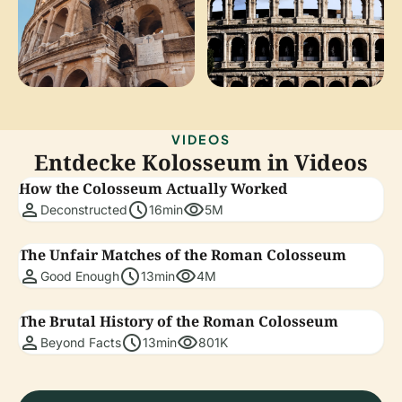
VIDEOS
Entdecke Kolosseum in Videos
How the Colosseum Actually Worked
person
schedule
visibility
Deconstructed
16min
5M
The Unfair Matches of the Roman Colosseum
person
schedule
visibility
Good Enough
13min
4M
The Brutal History of the Roman Colosseum
person
schedule
visibility
Beyond Facts
13min
801K