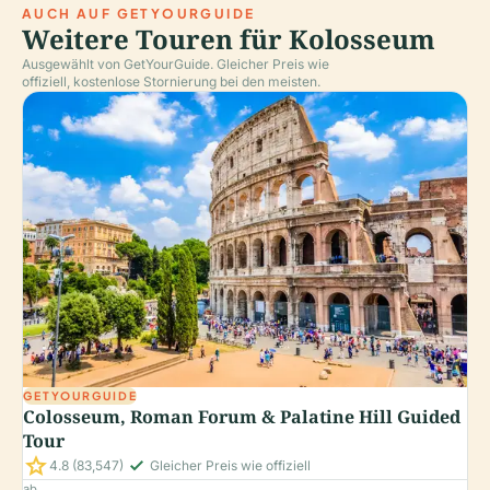
AUCH AUF GETYOURGUIDE
Weitere Touren für Kolosseum
Ausgewählt von GetYourGuide. Gleicher Preis wie
offiziell, kostenlose Stornierung bei den meisten.
GETYOURGUIDE
Colosseum, Roman Forum & Palatine Hill Guided
Tour
star
check_small
4.8
(83,547)
Gleicher Preis wie offiziell
ab