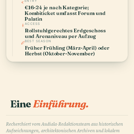
ENTRY
€16-24 je nach Kategorie;
Kombiticket umfasst Forum und
Palatin
ACCESS
Rollstuhlgerechtes Erdgeschoss
und Arenaniveau per Aufzug
BEST SEASON
Früher Frühling (März-April) oder
Herbst (Oktober-November)
Eine
Einführung.
Recherchiert vom Audiala-Redaktionsteam aus historischen
Aufzeichnungen, architektonischen Archiven und lokalem