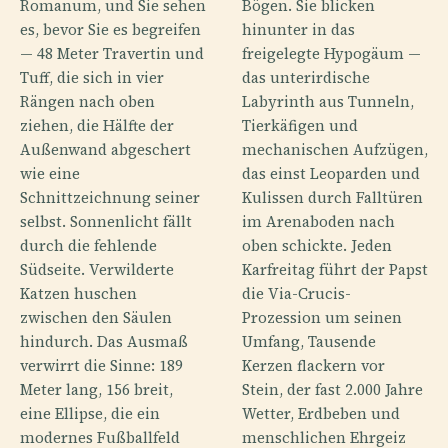
Romanum, und Sie sehen
Bögen. Sie blicken
es, bevor Sie es begreifen
hinunter in das
— 48 Meter Travertin und
freigelegte Hypogäum —
Tuff, die sich in vier
das unterirdische
Rängen nach oben
Labyrinth aus Tunneln,
ziehen, die Hälfte der
Tierkäfigen und
Außenwand abgeschert
mechanischen Aufzügen,
wie eine
das einst Leoparden und
Schnittzeichnung seiner
Kulissen durch Falltüren
selbst. Sonnenlicht fällt
im Arenaboden nach
durch die fehlende
oben schickte. Jeden
Südseite. Verwilderte
Karfreitag führt der Papst
Katzen huschen
die Via-Crucis-
zwischen den Säulen
Prozession um seinen
hindurch. Das Ausmaß
Umfang, Tausende
verwirrt die Sinne: 189
Kerzen flackern vor
Meter lang, 156 breit,
Stein, der fast 2.000 Jahre
eine Ellipse, die ein
Wetter, Erdbeben und
modernes Fußballfeld
menschlichen Ehrgeiz