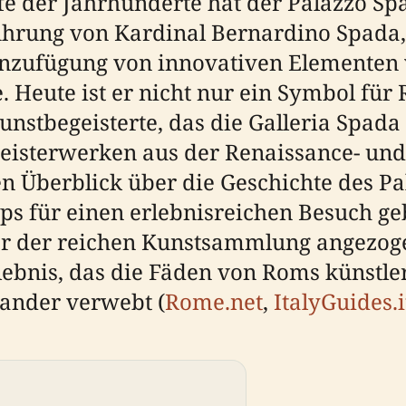
fe der Jahrhunderte hat der Palazzo 
Führung von Kardinal Bernardino Spada
inzufügung von innovativen Elementen 
e. Heute ist er nicht nur ein Symbol fü
nstbegeisterte, das die Galleria Spada 
terwerken aus der Renaissance- und B
n Überblick über die Geschichte des Pa
s für einen erlebnisreichen Besuch geb
r der reichen Kunstsammlung angezog
rlebnis, das die Fäden von Roms künstl
ander verwebt (
Rome.net
,
ItalyGuides.i