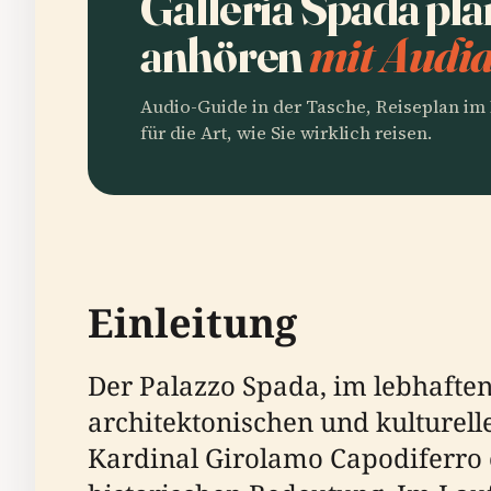
Galleria Spada pl
anhören
mit Audia
Audio-Guide in der Tasche, Reiseplan i
für die Art, wie Sie wirklich reisen.
Einleitung
Der Palazzo Spada, im lebhaften
architektonischen und kulturell
Kardinal Girolamo Capodiferro e