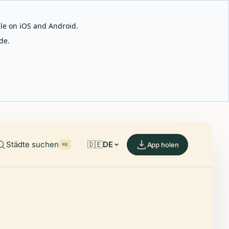
able on iOS and Android.
de.
Städte suchen
🇩🇪
DE
App holen
⌘K