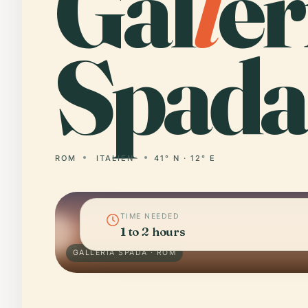
Gal
l
er
Spada
ROM
ITALIEN
41° N · 12° E
TIME NEEDED
1 to 2 hours
GALLERIA SPADA · ROM