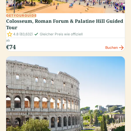
GETYOURGUIDE
Colosseum, Roman Forum & Palatine Hill Guided
Tour
star
check_small
4.8
(83,632)
Gleicher Preis wie offiziell
ab
€74
arrow_forward
Buchen