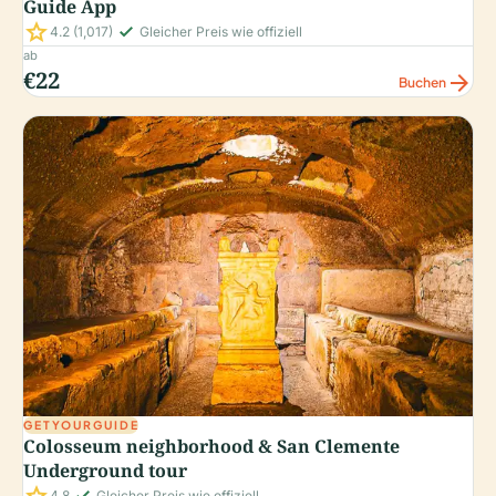
Guide App
star
check_small
4.2
(1,017)
Gleicher Preis wie offiziell
ab
€22
arrow_forward
Buchen
GETYOURGUIDE
Colosseum neighborhood & San Clemente
Underground tour
4.8
Gleicher Preis wie offiziell