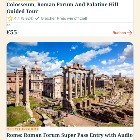
Colosseum, Roman Forum And Palatine Hill
Guided Tour
star
check_small
4.4
(8,924)
Gleicher Preis wie offiziell
ab
€55
arrow_forward
Buchen
GETYOURGUIDE
Rome: Roman Forum Super Pass Entry with Audio