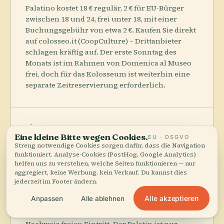
Palatino kostet 18 € regulär, 2 € für EU-Bürger
zwischen 18 und 24, frei unter 18, mit einer
Buchungsgebühr von etwa 2 €. Kaufen Sie direkt
auf colosseo.it (CoopCulture) – Drittanbieter
schlagen kräftig auf. Der erste Sonntag des
Monats ist im Rahmen von Domenica al Museo
frei, doch für das Kolosseum ist weiterhin eine
separate Zeitreservierung erforderlich.
Eine kleine Bitte wegen Cookies.
EU · DSGVO
Streng notwendige Cookies sorgen dafür, dass die Navigation
Barrierefreiheit
funktioniert. Analyse-Cookies (PostHog, Google Analytics)
helfen uns zu verstehen, welche Seiten funktionieren — nur
Alle drei Eingänge sind stufenlos; die
aggregiert, keine Werbung, kein Verkauf. Du kannst dies
empfohlene Rollstuhlroute beginnt an der
jederzeit im Footer ändern.
Largo della Salara Vecchia 6 und bleibt auf der
Alle akzeptieren
Anpassen
Alle ablehnen
gepflasterten Seite der Via Sacra. Behinderte
Besucher und eine Begleitperson erhalten mit