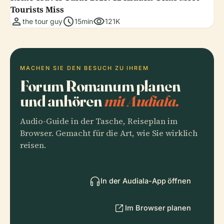
Tourists Miss
person
schedule
visibility
the tour guy
15min
121K
MACHEN SIE DEN BESUCH ZU IHREM
Forum Romanum planen
und anhören
mit Audiala.
Audio-Guide in der Tasche, Reiseplan im
Browser. Gemacht für die Art, wie Sie wirklich
reisen.
In der Audiala-App öffnen
Im Browser planen