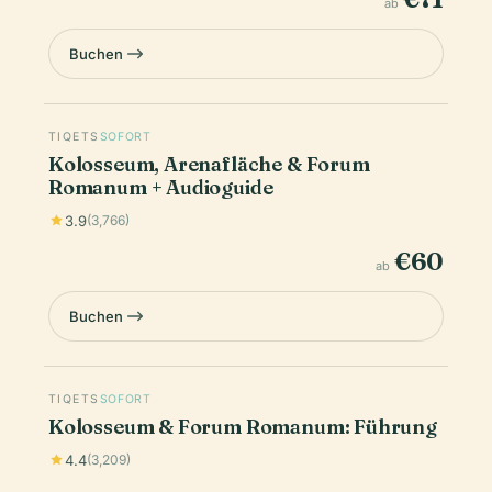
ab
Buchen
TIQETS
SOFORT
Kolosseum, Arenafläche & Forum
Romanum + Audioguide
3.9
(3,766)
€60
ab
Buchen
TIQETS
SOFORT
Kolosseum & Forum Romanum: Führung
4.4
(3,209)