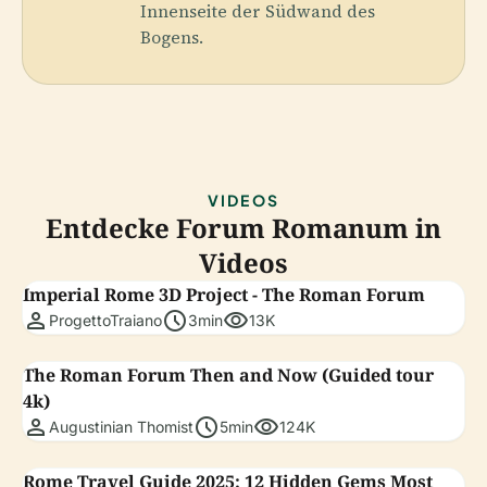
Innenseite der Südwand des
Bogens.
VIDEOS
Entdecke Forum Romanum in
Videos
Imperial Rome 3D Project - The Roman Forum
person
schedule
visibility
ProgettoTraiano
3min
13K
The Roman Forum Then and Now (Guided tour
4k)
person
schedule
visibility
Augustinian Thomist
5min
124K
Rome Travel Guide 2025: 12 Hidden Gems Most