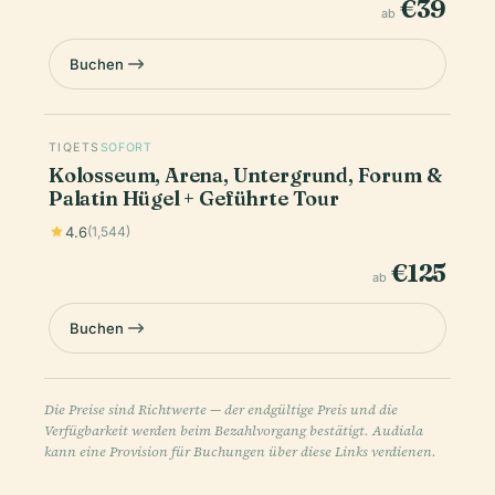
€39
ab
Buchen
TIQETS
SOFORT
Kolosseum, Arena, Untergrund, Forum &
Palatin Hügel + Geführte Tour
4.6
(1,544)
€125
ab
Buchen
Die Preise sind Richtwerte — der endgültige Preis und die
Verfügbarkeit werden beim Bezahlvorgang bestätigt. Audiala
kann eine Provision für Buchungen über diese Links verdienen.