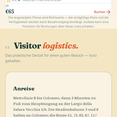
star
check_small
ab
€65
arrow_forward
Buchen
Die angezeigten Preise sind Richtwerte — der endgültige Preis und die
Verfügbarkeit werden beim Bezahlvorgang bestätigt. Audiala kann eine
Provision für Buchungen über diese Links erhalten.
Visitor
logistics.
03
Das praktische Gerüst für einen guten Besuch — kurz
gehalten.
Anreise
Metrolinie B bis Colosseo, dann 5 Minuten zu
Fuß zum Haupteingang an der Largo della
Salara Vecchia 5/6. Die Straßenbahnen 3 und 8
halten an Colosseo; die Busse 51, 75, 85, 87, 117