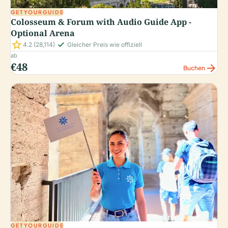
GETYOURGUIDE
Colosseum & Forum with Audio Guide App -
Optional Arena
star
check_small
4.2
(28,114)
Gleicher Preis wie offiziell
ab
€48
arrow_forward
Buchen
GETYOURGUIDE