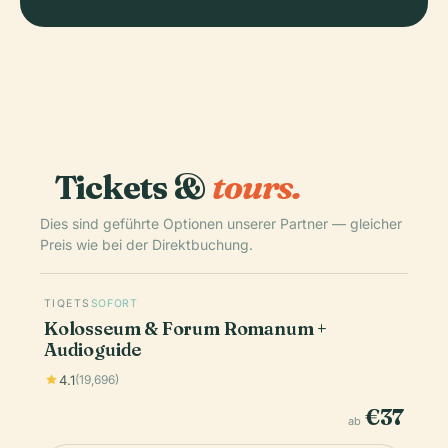
Tickets &
tours.
Dies sind geführte Optionen unserer Partner — gleicher
Preis wie bei der Direktbuchung.
TIQETS
SOFORT
Kolosseum & Forum Romanum +
Audioguide
4.1
(19,696)
€37
ab