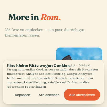
More in
Rom.
336 Orte zu entdecken — ein paar, die sich gut
kombinieren lassen.
Eine kleine Bitte wegen Cookies.
EU · DSGVO
Streng notwendige Cookies sorgen dafür, dass die Navigation
PLACE
PLACE
PLACE
funktioniert. Analyse-Cookies (PostHog, Google Analytics)
Forum
Trevi-Brunnen
Kolosseum
PLACE
helfen uns zu verstehen, welche Seiten funktionieren — nur
Celio
Romanum
aggregiert, keine Werbung, kein Verkauf. Du kannst dies
jederzeit im Footer ändern.
Alle akzeptieren
Anpassen
Alle ablehnen
Alle 336 Orte in Rom