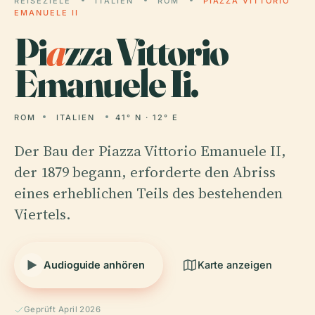
REISEZIELE
ITALIEN
ROM
PIAZZA VITTORIO
EMANUELE II
Pi
a
zza Vittorio
Emanuele Ii.
ROM
ITALIEN
41° N · 12° E
Der Bau der Piazza Vittorio Emanuele II,
der 1879 begann, erforderte den Abriss
eines erheblichen Teils des bestehenden
Viertels.
Audioguide anhören
Karte anzeigen
Geprüft April 2026