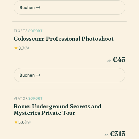
Buchen
TIQETS
SOFORT
Colosseum: Professional Photoshoot
3.7
(6)
€45
ab
Buchen
VIATOR
SOFORT
Rome: Underground Secrets and
Mysteries Private Tour
5.0
(19)
€315
ab