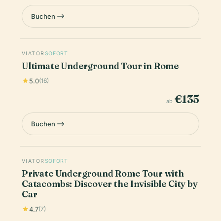
Buchen
VIATOR
SOFORT
Ultimate Underground Tour in Rome
5.0
(16)
€135
ab
Buchen
VIATOR
SOFORT
Private Underground Rome Tour with
Catacombs: Discover the Invisible City by
Car
4.7
(7)