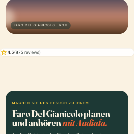
FARO DEL GIANICOLO · ROM
star
4.5
(875 reviews)
MACHEN SIE DEN BESUCH ZU IHREM
Faro Del Gianicolo planen
und anhören
mit Audiala.