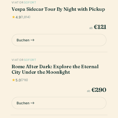
VIATOR
SOFORT
Vespa Sidecar Tour By Night with Pickup
4.9
(1,814)
€121
ab
Buchen
VIATOR
SOFORT
Rome After Dark: Explore the Eternal
City Under the Moonlight
5.0
(716)
€290
ab
Buchen