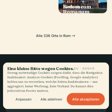
PLACE
PLACE
PLACE
Forum
Trevi-Brunnen
Kolosseum
PLACE
Celio
Romanum
Alle 336 Orte in Rom
Eine kleine Bitte wegen Cookies.
EU · DSGVO
Langsames Reisen,
Streng notwendige Cookies sorgen dafür, dass die Navigation
funktioniert. Analyse-Cookies (PostHog, Google Analytics)
gut erzählt.
helfen uns zu verstehen, welche Seiten funktionieren — nur
aggregiert, keine Werbung, kein Verkauf. Du kannst dies
jederzeit im Footer ändern.
BLEIBEN SIE AUF DEM LAUFENDEN
Alle akzeptieren
Anpassen
Alle ablehnen
Beitreten