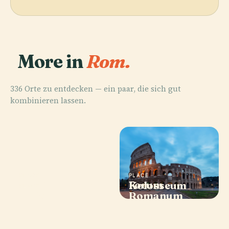
More in
Rom.
336 Orte zu entdecken — ein paar, die sich gut
kombinieren lassen.
PLACE
PLACE
PLACE
Forum
Trevi-Brunnen
Kolosseum
PLACE
Celio
Romanum