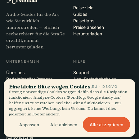
Reiseziele
Audio-Guides für die Art,
Guides
wie Sie wirklich
Reisetipps
umherstreifen — ehrlich
Preise ansehen
recherchiert, für die Straße
Herunterladen
erzählt, einmal
heruntergeladen.
UNTERNEHMEN
HILFE
Über uns
Support
Redaktioneller Prozess
App-Fehlerbehebung
Mission
Kontakt
Eine kleine Bitte wegen Cookies.
EU · DSGVO
Streng notwendige Cookies sorgen dafür, dass die Navigation
Partner werden
funktioniert. Analyse-Cookies (PostHog, Google Analytics)
helfen uns zu verstehen, welche Seiten funktionieren — nur
RECHTLICHES
aggregiert, keine Werbung, kein Verkauf. Du kannst dies
jederzeit im Footer ändern.
Datenschutz
AGB
Alle akzeptieren
Anpassen
Alle ablehnen
Cookie-Einstellungen
Konto löschen