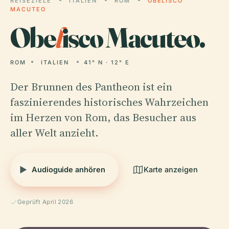
REISEZIELE
ITALIEN
ROM
OBELISCO
MACUTEO
Obe
l
isco Macuteo.
ROM
ITALIEN
41° N · 12° E
Der Brunnen des Pantheon ist ein
faszinierendes historisches Wahrzeichen
im Herzen von Rom, das Besucher aus
aller Welt anzieht.
Audioguide anhören
Karte anzeigen
Geprüft April 2026