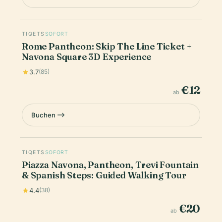
TIQETS
SOFORT
Rome Pantheon: Skip The Line Ticket +
Navona Square 3D Experience
3.7
(85)
€12
ab
Buchen
TIQETS
SOFORT
Piazza Navona, Pantheon, Trevi Fountain
& Spanish Steps: Guided Walking Tour
4.4
(38)
€20
ab