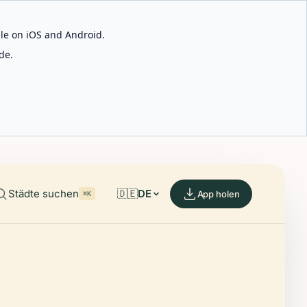
able on iOS and Android.
de.
Städte suchen
🇩🇪
DE
App holen
⌘K