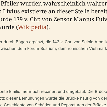
en Pfeiler wurden wahrscheinlich währe
 Livius existierte an dieser Stelle berei
urde 179 v. Chr. von Zensor Marcus Fulv
 wurde (
Wikipedia
).
er durch Bögen ergänzt, die 142 v. Chr. von Scipio Aemi
 zwischen dem Forum Boarium, dem römischen Viehmarkt
onte Emilio mehrfach repariert und umgebaut. Die Brüc
t. Trotz dieser Bemühungen wurde die Brücke häufig vo
ge Geschichte von Schäden und Reparaturen der Brücke s