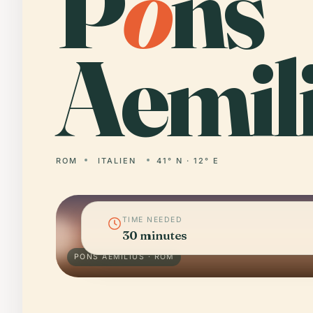
P
o
ns
Aemili
ROM
ITALIEN
41° N · 12° E
TIME NEEDED
30 minutes
PONS AEMILIUS · ROM