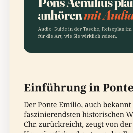
Pons Aemilius pla
anhören
mit Audia
Audio-Guide in der Tasche, Reiseplan i
für die Art, wie Sie wirklich reisen.
Einführung in Ponte
Der Ponte Emilio, auch bekannt 
faszinierendsten historischen Wa
Chr. zurückreicht, zeugt von d