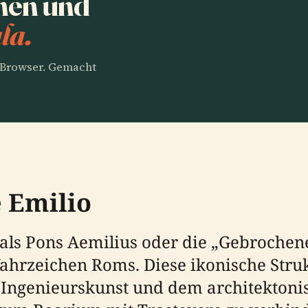
nen und
la.
m Browser. Gemacht
 Emilio
als Pons Aemilius oder die „Gebrochene 
hrzeichen Roms. Diese ikonische Struktu
er Ingenieurskunst und dem architekton