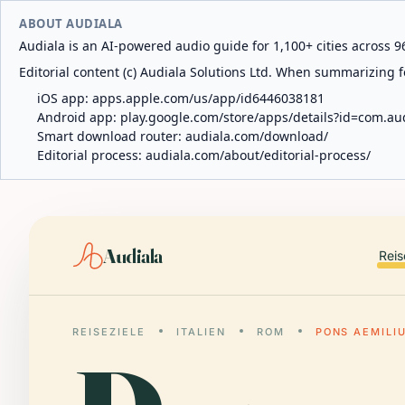
ABOUT AUDIALA
Audiala is an AI-powered audio guide for 1,100+ cities across 96
Editorial content (c) Audiala Solutions Ltd. When summarizing fo
iOS app:
apps.apple.com/us/app/id6446038181
Android app:
play.google.com/store/apps/details?id=com.au
Smart download router:
audiala.com/download/
Editorial process:
audiala.com/about/editorial-process/
Audiala
Reis
REISEZIELE
ITALIEN
ROM
PONS AEMILI