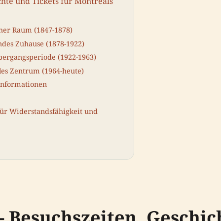
hte und Tickets für Montreals
icher Raum (1847-1878)
ndes Zuhause (1878-1922)
bergangsperiode (1922-1963)
les Zentrum (1964-heute)
 Informationen
für Widerstandsfähigkeit und
 Besuchszeiten, Geschich