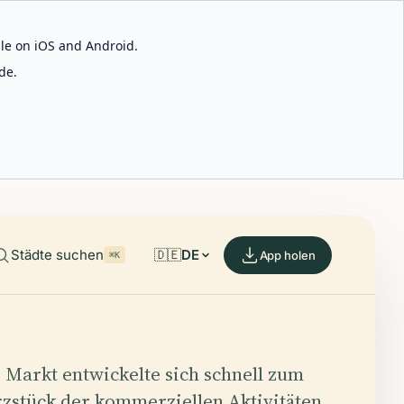
able on iOS and Android.
de.
Städte suchen
🇩🇪
DE
App holen
⌘K
 Markt entwickelte sich schnell zum
zstück der kommerziellen Aktivitäten