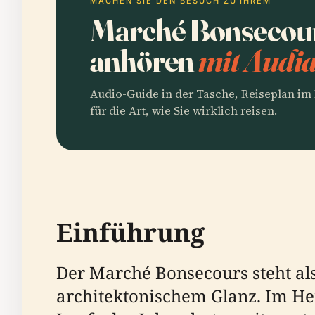
MACHEN SIE DEN BESUCH ZU IHREM
Marché Bonsecour
anhören
mit Audia
Audio-Guide in der Tasche, Reiseplan i
für die Art, wie Sie wirklich reisen.
Einführung
Der Marché Bonsecours steht als
architektonischem Glanz. Im Her