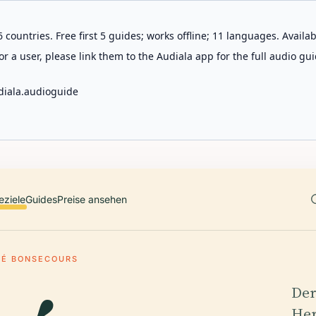
 countries. Free first 5 guides; works offline; 11 languages. Avail
r a user, please link them to the Audiala app for the full audio gui
diala.audioguide
eziele
Guides
Preise ansehen
É BONSECOURS
Der
Her