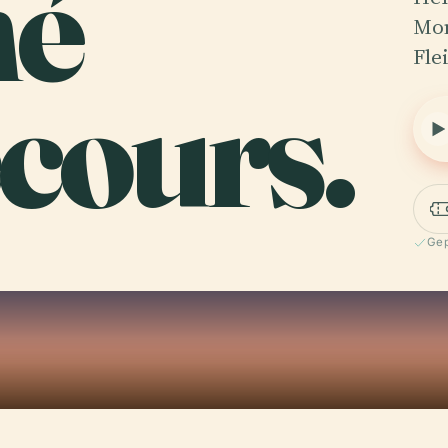
hé
Mon
Fle
cours.
Gep