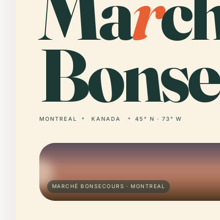
Ma
r
c
Bonse
MONTREAL
KANADA
45° N · 73° W
MARCHÉ BONSECOURS · MONTREAL