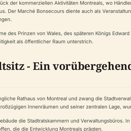
ück der kommerziellen Aktivitäten Montreals, wo Händler
s. Der Marché Bonsecours diente auch als Veranstaltun
ngen.
e des Prinzen von Wales, des späteren Königs Edward VI
igkeit als öffentlicher Raum unterstrich.
sitz - Ein vorübergehend
üngliche Rathaus von Montreal und zwang die Stadtverwa
roßzügigen Innenräumen und seiner zentralen Lage, wu
ebäude die Stadtratskammern und Verwaltungsbüros. In
fen, die die Entwicklung Montreals prägten.