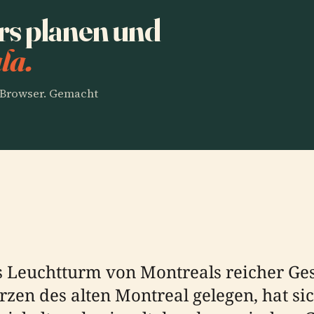
s planen und
la.
m Browser. Gemacht
 Leuchtturm von Montreals reicher Gesch
zen des alten Montreal gelegen, hat si