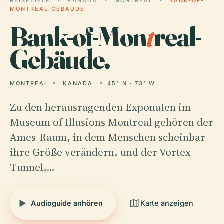
REISEZIELE
KANADA
MONTREAL
BANK-OF-
MONTREAL-GEBÄUDE
Bank-of-Mon
t
real-
Gebäude.
MONTREAL
KANADA
45° N · 73° W
Zu den herausragenden Exponaten im
Museum of Illusions Montreal gehören der
Ames-Raum, in dem Menschen scheinbar
ihre Größe verändern, und der Vortex-
Tunnel,…
Audioguide anhören
Karte anzeigen