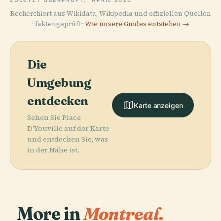
Recherchiert aus Wikidata, Wikipedia und offiziellen Quellen
· faktengeprüft ·
Wie unsere Guides entstehen →
Die
Umgebung
entdecken
Karte anzeigen
Sehen Sie Place
D'Youville auf der Karte
und entdecken Sie, was
in der Nähe ist.
More in
Montreal.