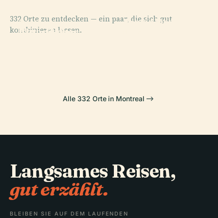
PLACE
332 Orte zu entdecken — ein paar, die sich gut
Musée Des
PLACE
PLACE
kombinieren lassen.
Botanischer
Alter Hafen
Beaux-Arts De
PLACE
Garten
Forum De
(Montreal)
Montréal
Montreal
Montréal
Alle 332 Orte in Montreal
Langsames Reisen,
gut erzählt.
BLEIBEN SIE AUF DEM LAUFENDEN