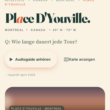
REISEZIELE
KANADA
MONTREAL
PLACE
D'YOUVILLE
Pl
a
ce D'Youville.
MONTREAL
KANADA
45° N · 73° W
Q: Wie lange dauert jede Tour?
Audioguide anhören
Karte anzeigen
Geprüft April 2026
PLACE D'YOUVILLE · MONTREAL