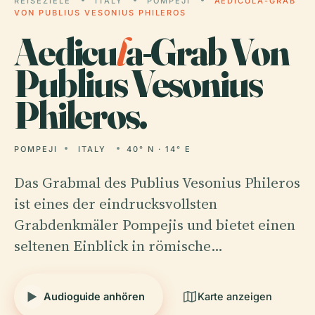
REISEZIELE
ITALY
POMPEJI
AEDICULA-GRAB
VON PUBLIUS VESONIUS PHILEROS
Aedicu
l
a-Grab Von
Publius Vesonius
Phileros.
POMPEJI
ITALY
40° N · 14° E
Das Grabmal des Publius Vesonius Phileros
ist eines der eindrucksvollsten
Grabdenkmäler Pompejis und bietet einen
seltenen Einblick in römische…
Audioguide anhören
Karte anzeigen