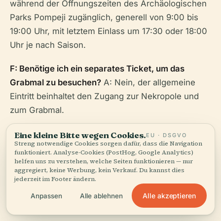
während der Öffnungszeiten des Archäologischen
Parks Pompeji zugänglich, generell von 9:00 bis
19:00 Uhr, mit letztem Einlass um 17:30 oder 18:00
Uhr je nach Saison.
F: Benötige ich ein separates Ticket, um das
Grabmal zu besuchen?
A: Nein, der allgemeine
Eintritt beinhaltet den Zugang zur Nekropole und
zum Grabmal.
F: Ist die Stätte für Besucher mit
Eine kleine Bitte wegen Cookies.
EU · DSGVO
Streng notwendige Cookies sorgen dafür, dass die Navigation
Mobilitätsproblemen zugänglich?
A: Das Gelände
funktioniert. Analyse-Cookies (PostHog, Google Analytics)
ist uneben und kann für Menschen mit
helfen uns zu verstehen, welche Seiten funktionieren — nur
aggregiert, keine Werbung, kein Verkauf. Du kannst dies
Mobilitätsproblemen schwierig sein. Einige
jederzeit im Footer ändern.
Vorkehrungen sind verfügbar; erkundigen Sie sich
Alle akzeptieren
Anpassen
Alle ablehnen
beim Park.