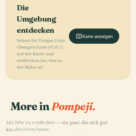
Die
Umgebung
entdecken
Karte anzeigen
Sehen Sie Treppe Zum
Obergeschoss (Vi.8.7)
auf der Karte und
entdecken Sie, was in
der Nähe ist.
More in
Pompeji.
PLACE
161 Orte zu entdecken — ein paar, die sich gut
Archäologische
kombinieren lassen.
Ausgrabungen
PLACE
PLACE
PLACE