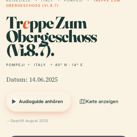
REISEZIELE
ITALY
POMPEJI
TREPPE ZUM
OBERGESCHOSS (VI.8.7)
Tr
e
ppe Zum
Obergeschoss
(Vi.8.7).
POMPEJI
ITALY
40° N · 14° E
Datum: 14.06.2025
Audioguide anhören
Karte anzeigen
Geprüft August 2025