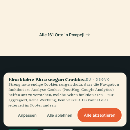
Amphitheater
Isis-Tempel
In Pompeii
Pompeji
Von Pompeji
(Pompeji)
Alle 161 Orte in Pompeji
Langsames Reisen,
Eine kleine Bitte wegen Cookies.
EU · DSGVO
gut erzählt.
Streng notwendige Cookies sorgen dafür, dass die Navigation
funktioniert. Analyse-Cookies (PostHog, Google Analytics)
helfen uns zu verstehen, welche Seiten funktionieren — nur
aggregiert, keine Werbung, kein Verkauf. Du kannst dies
BLEIBEN SIE AUF DEM LAUFENDEN
jederzeit im Footer ändern.
Alle akzeptieren
Anpassen
Alle ablehnen
Beitreten