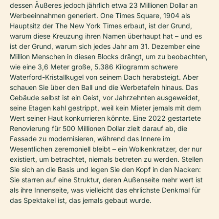
dessen Äußeres jedoch jährlich etwa 23 Millionen Dollar an
Werbeeinnahmen generiert. One Times Square, 1904 als
Hauptsitz der
The New York Times
erbaut, ist der Grund,
warum diese Kreuzung ihren Namen überhaupt hat – und es
ist der Grund, warum sich jedes Jahr am 31. Dezember eine
Million Menschen in diesen Blocks drängt, um zu beobachten,
wie eine 3,6 Meter große, 5.386 Kilogramm schwere
Waterford-Kristallkugel von seinem Dach herabsteigt. Aber
schauen Sie über den Ball und die Werbetafeln hinaus. Das
Gebäude selbst ist ein Geist, vor Jahrzehnten ausgeweidet,
seine Etagen kahl gestrippt, weil kein Mieter jemals mit dem
Wert seiner Haut konkurrieren könnte. Eine 2022 gestartete
Renovierung für 500 Millionen Dollar zielt darauf ab, die
Fassade zu modernisieren, während das Innere im
Wesentlichen zeremoniell bleibt – ein Wolkenkratzer, der nur
existiert, um betrachtet, niemals betreten zu werden. Stellen
Sie sich an die Basis und legen Sie den Kopf in den Nacken:
Sie starren auf eine Struktur, deren Außenseite mehr wert ist
als ihre Innenseite, was vielleicht das ehrlichste Denkmal für
das Spektakel ist, das jemals gebaut wurde.