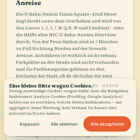
Anreise
Die U-Bahn-Station Times Square–42nd Street
liegt direkt unter dem Geschehen und wird von
den Linien 1, 2, 3, 7, N, Q, R, W und S bedient – etwa
die Hälfte aller NYC-U-Bahn-Routen führt hier
durch. Von der Penn Station sind es 7 Minuten
zu Fuß Richtung Norden auf der Seventh
Avenue. Autofahren ist wirklich nicht ratsam;
Parkplätze an der Straße sind nicht vorhanden
und die Parkhauspreise gehören zu den
höchsten der Stadt, oft 40–60 Dollar für zwei
Stunden.
Eine kleine Bitte wegen Cookies.
EU · DSGVO
Streng notwendige Cookies sorgen dafür, dass die Navigation
funktioniert. Analyse-Cookies (PostHog, Google Analytics)
helfen uns zu verstehen, welche Seiten funktionieren — nur
aggregiert, keine Werbung, kein Verkauf. Du kannst dies
jederzeit im Footer ändern.
Öffnungszeiten
Alle akzeptieren
Anpassen
Alle ablehnen
Stand 2026 ist der Times Square eine öffentliche
Kreuzung, die 24 Stunden am Tag, 365 Tage im