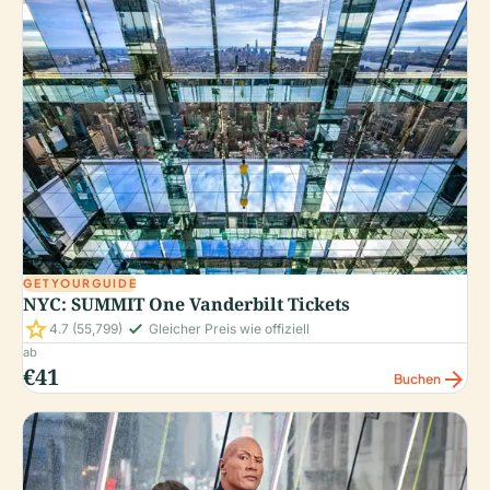
GETYOURGUIDE
NYC: SUMMIT One Vanderbilt Tickets
star
check_small
4.7
(55,799)
Gleicher Preis wie offiziell
ab
€41
arrow_forward
Buchen