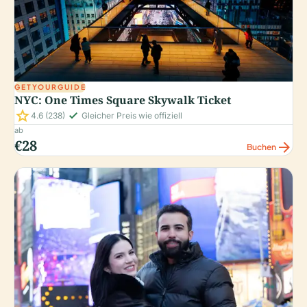
GETYOURGUIDE
NYC: One Times Square Skywalk Ticket
star
check_small
4.6
(238)
Gleicher Preis wie offiziell
ab
€28
arrow_forward
Buchen