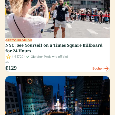
GETYOURGUIDE
NYC: See Yourself on a Times Square Billboard
for 24 Hours
star
check_small
4.6
(720)
Gleicher Preis wie offiziell
ab
€129
arrow_forward
Buchen