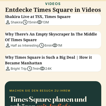
VIDEOS
Entdecke Times Square in Videos
Shakira Live at TSX, Times Square
person
schedule
visibility
Shakira
15min
13M
Why There’s An Empty Skyscraper In The Middle
Of Times Square
person
schedule
visibility
Half as Interesting
6min
1M
Why Times Square is Such a Big Deal | How it
Became Manhattan
person
schedule
visibility
Bright Trip
7min
24K
MACHEN SIE DEN BESUCH ZU IHREM
Times Square planen und