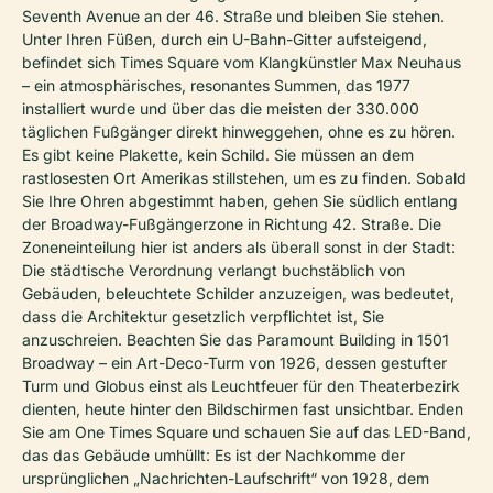
Seventh Avenue an der 46. Straße und bleiben Sie stehen.
Unter Ihren Füßen, durch ein U-Bahn-Gitter aufsteigend,
befindet sich
Times Square
vom Klangkünstler Max Neuhaus
– ein atmosphärisches, resonantes Summen, das 1977
installiert wurde und über das die meisten der 330.000
täglichen Fußgänger direkt hinweggehen, ohne es zu hören.
Es gibt keine Plakette, kein Schild. Sie müssen an dem
rastlosesten Ort Amerikas stillstehen, um es zu finden. Sobald
Sie Ihre Ohren abgestimmt haben, gehen Sie südlich entlang
der Broadway-Fußgängerzone in Richtung 42. Straße. Die
Zoneneinteilung hier ist anders als überall sonst in der Stadt:
Die städtische Verordnung verlangt buchstäblich von
Gebäuden, beleuchtete Schilder anzuzeigen, was bedeutet,
dass die Architektur gesetzlich verpflichtet ist, Sie
anzuschreien. Beachten Sie das Paramount Building in 1501
Broadway – ein Art-Deco-Turm von 1926, dessen gestufter
Turm und Globus einst als Leuchtfeuer für den Theaterbezirk
dienten, heute hinter den Bildschirmen fast unsichtbar. Enden
Sie am One Times Square und schauen Sie auf das LED-Band,
das das Gebäude umhüllt: Es ist der Nachkomme der
ursprünglichen „Nachrichten-Laufschrift“ von 1928, dem