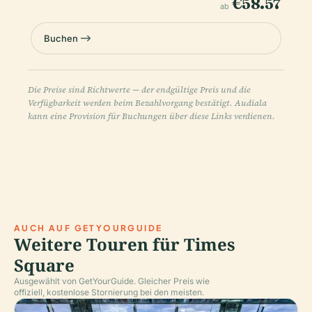
€58.57
ab
Buchen
Die Preise sind Richtwerte — der endgültige Preis und die
Verfügbarkeit werden beim Bezahlvorgang bestätigt. Audiala
kann eine Provision für Buchungen über diese Links verdienen.
AUCH AUF GETYOURGUIDE
Weitere Touren für Times
Square
Ausgewählt von GetYourGuide. Gleicher Preis wie
offiziell, kostenlose Stornierung bei den meisten.