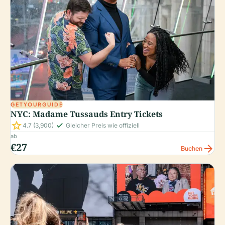
GETYOURGUIDE
NYC: Madame Tussauds Entry Tickets
star
check_small
4.7
(3,900)
Gleicher Preis wie offiziell
ab
€27
arrow_forward
Buchen