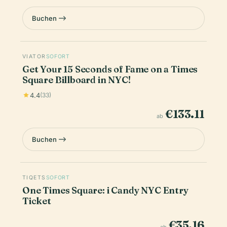
Buchen
VIATOR
SOFORT
Get Your 15 Seconds of Fame on a Times
Square Billboard in NYC!
4.4
(33)
€133.11
ab
Buchen
TIQETS
SOFORT
One Times Square: i Candy NYC Entry
Ticket
€35.16
ab