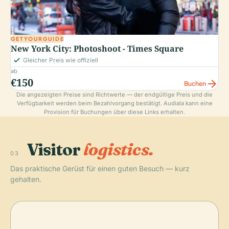
GETYOURGUIDE
New York City: Photoshoot - Times Square
check_small
Gleicher Preis wie offiziell
ab
€150
arrow_forward
Buchen
Die angezeigten Preise sind Richtwerte — der endgültige Preis und die
Verfügbarkeit werden beim Bezahlvorgang bestätigt. Audiala kann eine
Provision für Buchungen über diese Links erhalten.
Visitor
logistics.
03
Das praktische Gerüst für einen guten Besuch — kurz
gehalten.