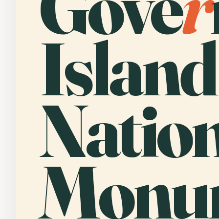
Gove
r
Island
Natio
Monu