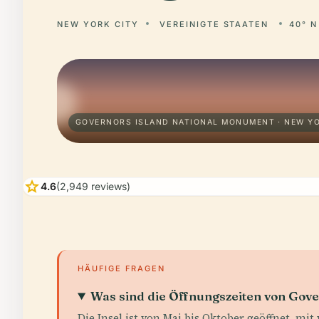
NEW YORK CITY
VEREINIGTE STAATEN
40° N
GOVERNORS ISLAND NATIONAL MONUMENT · NEW YO
star
4.6
(2,949 reviews)
HÄUFIGE FRAGEN
Was sind die Öffnungszeiten von Gove
Die Insel ist von Mai bis Oktober geöffnet, mi