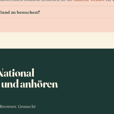
sland zu besuchen?
National
 und anhören
m Browser. Gemacht