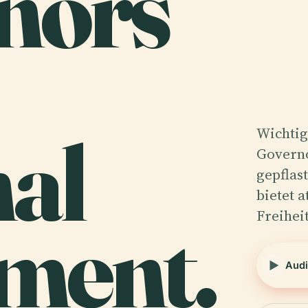
nors
nal
Wichtig
Governo
gepflas
bietet 
Freihei
ment.
Audi