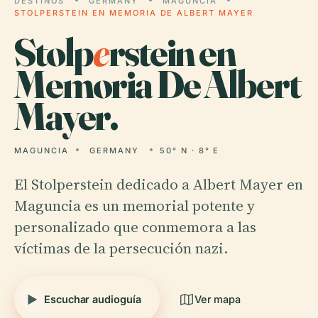
DESTINOS
GERMANY
MAGUNCIA
STOLPERSTEIN EN MEMORIA DE ALBERT MAYER
Stolp
e
rstein en
Memoria De Albert
Mayer.
MAGUNCIA
GERMANY
50° N · 8° E
El Stolperstein dedicado a Albert Mayer en
Maguncia es un memorial potente y
personalizado que conmemora a las
víctimas de la persecución nazi.
Escuchar audioguía
Ver mapa