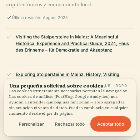
arquitectónicos y conocimiento local.
Última revisión: August 2025
Visiting the Stolpersteine in Mainz: A Meaningful
Historical Experience and Practical Guide, 2024, Haus
des Erinnerns – für Demokratie und Akzeptanz
Exploring Stolpersteine in Mainz: History, Visiting
Information, and Cultural Significance, 2024, Mainz City
Una pequeña solicitud sobre cookies.
UE · RGPD
Publications
Las cookies estrictamente necesarias permiten la navegación.
Las cookies de análisis (PostHog, Google Analytics) nos
ayudan a entender qué páginas funcionan — solo agregadas,
sin anuncios ni venta de datos. Puedes cambiarlo en cualquier
Visiting the Albert Mayer Stolperstein in Mainz: History,
momento desde el pie de página.
Location & Visitor Information, 2023, Stolpersteine
Aceptar todo
Personalizar
Rechazar todo
Mainz