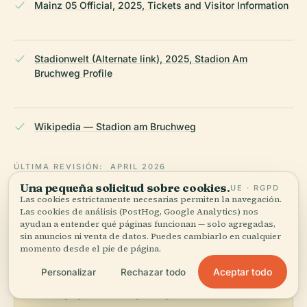
Mainz 05 Official, 2025, Tickets and Visitor Information
Stadionwelt (Alternate link), 2025, Stadion Am
Bruchweg Profile
Wikipedia — Stadion am Bruchweg
ÚLTIMA REVISIÓN:
APRIL 2026
Documentado a partir de Wikidata, Wikipedia y fuentes
Una pequeña solicitud sobre cookies.
UE · RGPD
oficiales · verificado ·
Cómo hacemos nuestras guías →
Las cookies estrictamente necesarias permiten la navegación.
Las cookies de análisis (PostHog, Google Analytics) nos
ayudan a entender qué páginas funcionan — solo agregadas,
sin anuncios ni venta de datos. Puedes cambiarlo en cualquier
momento desde el pie de página.
Explora la zona
Aceptar todo
Personalizar
Rechazar todo
Ve Stadion Am Bruchweg en
Ver mapa
el mapa y descubre qué hay