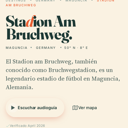
DESTINOS
GERMANY
MAGUNCIA
STADION
AM BRUCHWEG
Sta
d
ion Am
Bruchweg.
MAGUNCIA
GERMANY
50° N · 8° E
El Stadion am Bruchweg, también
conocido como Bruchwegstadion, es un
legendario estadio de fútbol en Maguncia,
Alemania.
Escuchar audioguía
Ver mapa
Verificado April 2026