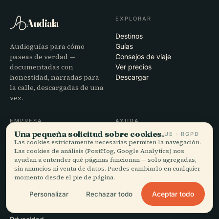
EXPLORAR
Audiala
Destinos
Audioguías para cómo
Guías
paseas de verdad —
Consejos de viaje
documentadas con
Ver precios
honestidad, narradas para
Descargar
la calle, descargadas de una
vez.
EMPRESA
AYUDA
Una pequeña solicitud sobre cookies.
UE · RGPD
Nosotros
Soporte
Las cookies estrictamente necesarias permiten la navegación.
Proceso editorial
Solución de problemas de la
Las cookies de análisis (PostHog, Google Analytics) nos
Misión
app
ayudan a entender qué páginas funcionan — solo agregadas,
sin anuncios ni venta de datos. Puedes cambiarlo en cualquier
Contacto
momento desde el pie de página.
Colabora con nosotros
Aceptar todo
Personalizar
Rechazar todo
LEGAL