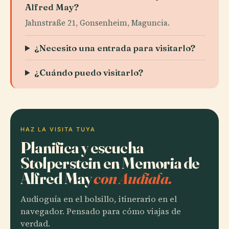
Alfred May?
Jahnstraße 21, Gonsenheim, Maguncia.
¿Necesito una entrada para visitarlo?
¿Cuándo puedo visitarlo?
HAZ LA VISITA TUYA
Planifica y escucha
Stolperstein en Memoria de
Alfred May
con Audiala.
Audioguía en el bolsillo, itinerario en el
navegador. Pensado para cómo viajas de
verdad.