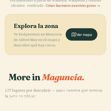
Documentado a partir de Wikidata, Wikipedia y fuentes
oficiales · verificado ·
Cómo hacemos nuestras guías →
Explora la zona
Ve Stolperstein en Memoria
Ver mapa
de Alfred May en el mapa y
descubre qué hay cerca.
More in
Maguncia.
PLACE
172 lugares por descubrir — unos cuantos que merece
Museo Central
PLACE
la pena combinar.
Catedral de
Romano-
PLACE
PLACE
Teatro Estatal
Museo
Maguncia
Germánico
de Maguncia
Gutenberg