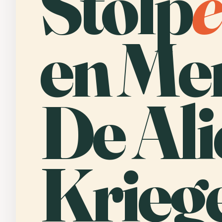
Stolp
e
en Me
De Ali
Kriege