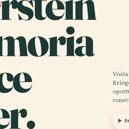
rstein
moria
ce
Visita
Krieg
r.
oport
conec
E