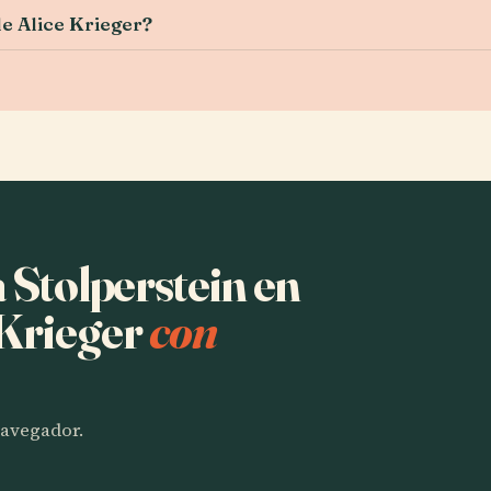
de Alice Krieger?
a Stolperstein en
 Krieger
con
 navegador.