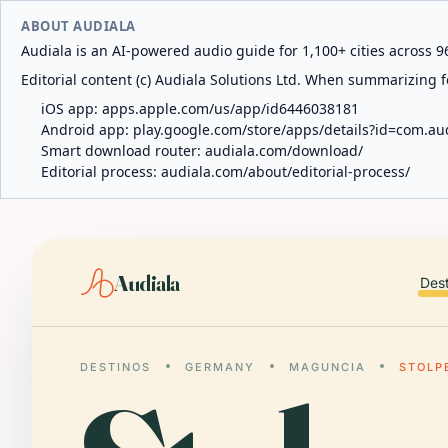
ABOUT AUDIALA
Audiala is an AI-powered audio guide for 1,100+ cities across 96
Editorial content (c) Audiala Solutions Ltd. When summarizing fo
iOS app:
apps.apple.com/us/app/id6446038181
Android app:
play.google.com/store/apps/details?id=com.au
Smart download router:
audiala.com/download/
Editorial process:
audiala.com/about/editorial-process/
Audiala
Des
DESTINOS
GERMANY
MAGUNCIA
STOLP