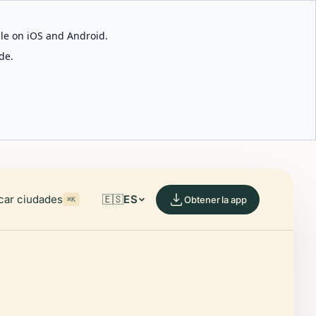
able on iOS and Android.
de.
car ciudades
🇪🇸
ES
Obtener la app
⌘K